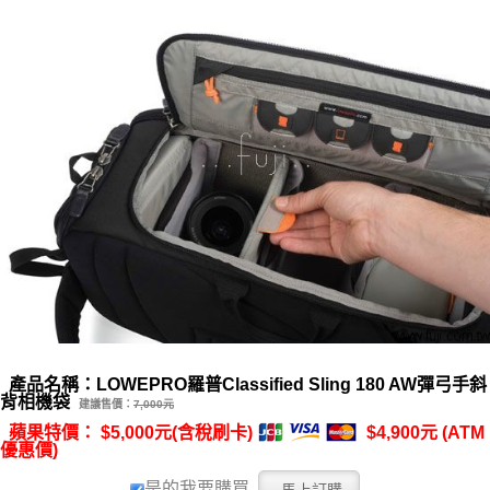
產品名稱：LOWEPRO羅普Classified Sling 180 AW彈弓手斜
背相機袋
建議售價：
7,000元
蘋果特價： $5,000元(含稅刷卡)
$4,900元 (ATM
優惠價)
是的我要購買