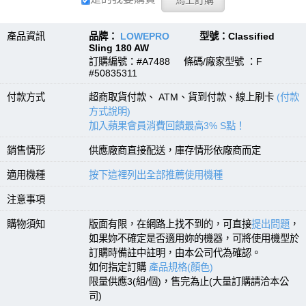
產品資訊
品牌：
LOWEPRO
型號：Classified
Sling 180 AW
訂購編號：#A7488 條碼/廠家型號 ：F
#50835311
付款方式
超商取貨付款、 ATM、貨到付款、線上刷卡
(付款
方式說明)
加入蘋果會員消費回饋最高3% S點！
銷售情形
供應廠商直接配送，庫存情形依廠商而定
適用機種
按下這裡列出全部推薦使用機種
注意事項
購物須知
版面有限，在網路上找不到的，可直接
提出問題
，
如果妳不確定是否適用妳的機器，可將使用機型於
訂購時備註中註明，由本公司代為確認。
如何指定訂購
產品規格(顏色)
限量供應3(組/個)，售完為止(大量訂購請洽本公
司)