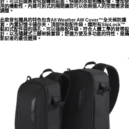
計，可以迅速將背包旋轉到前面，快速的存取相機配備，增加使
用的機動性，內建可拆式的隔間讓您可以依照個人的空間需求做
調整。
此款背包獨具的特色包含All Weather AW Cover™全天候防護
套，內置記憶卡儲存夾，頂部快取配件袋，還附有SlipLock™
黏扣式配件袋的插孔，可以插掛配件袋，符合人體工學的背帶設
計，以及隱藏式三腳架裝置袋；舒適方便及多功能的特性，是攝
影記者的最佳選擇。