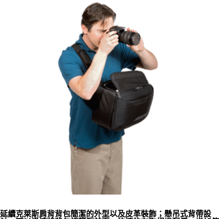
延續克萊斯肩背背包簡潔的外型以及皮革裝飾；懸吊式背帶設