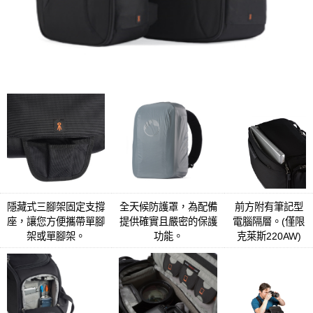
隱藏式三腳架固定支撐
全天候防護罩，為配備
前方附有筆記型
座，讓您方便攜帶單腳
提供確實且嚴密的保護
電腦隔層。(僅限
架或單腳架。
功能。
克萊斯220AW)