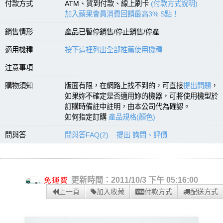
付款方式
ATM、貨到付款、線上刷卡
(付款方式說明)
加入蘋果會員消費回饋最高3% S點！
銷售情形
產品已暫停銷售/停止銷售/停產
適用機種
按下這裡列出全部推薦使用機種
注意事項
購物須知
版面有限，在網路上找不到的，可直接
提出問題
，
如果妳不確定是否適用妳的機器，可將使用機型於
訂購時備註中註明，由本公司代為確認。
如何指定訂購
產品規格(顏色)
問與答
問與答FAQ(2)
提出 詢問、評價
更新時間：2011/10/3 下午 05:16:00
上一頁
加入收藏
付款方式
配送方式