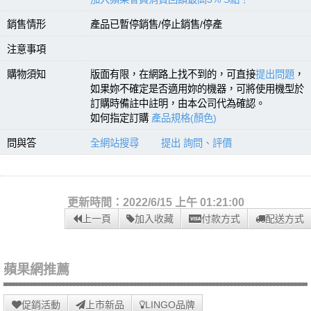
銷售情形
產品已暫停銷售/停止銷售/停產
注意事項
購物須知
版面有限，在網路上找不到的，可直接
提出問題
，
如果妳不確定是否適用妳的機器，可將使用機型於
訂購時備註中註明，由本公司代為確認。
如何指定訂購
產品規格(顏色)
問與答
全網站搜尋
提出 詢問、評價
更新時間：2022/6/15 上午 01:21:00
上一頁
加入收藏
付款方式
配送方式
蘋果網推薦
促銷活動
上市新品
LINGO品牌