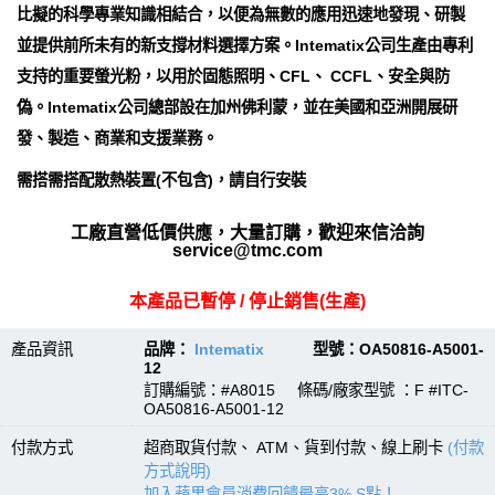
比擬的科學專業知識相結合，以便為無數的應用迅速地發現、研製
並提供前所未有的新支撐材料選擇方案。Intematix公司生產由專利
支持的重要螢光粉，以用於固態照明、CFL、 CCFL、安全與防
偽。Intematix公司總部設在加州佛利蒙，並在美國和亞洲開展研
發、製造、商業和支援業務。
需搭需搭配散熱裝置(不包含)，請自行安裝
工廠直營低價供應，大量訂購，歡迎來信洽詢
service@tmc.com
本產品已暫停 / 停止銷售(生產)
產品資訊
品牌：
Intematix
型號：OA50816-A5001-
12
訂購編號：#A8015 條碼/廠家型號 ：F #ITC-
OA50816-A5001-12
付款方式
超商取貨付款、 ATM、貨到付款、線上刷卡
(付款
方式說明)
加入蘋果會員消費回饋最高3% S點！