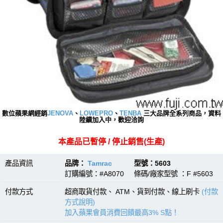
數位蘋果網經銷
JENOVA
、
LOWEPRO
、
TENBA
三大品牌全系列商品，資料
陸續加入中，歡迎洽詢
本產品已暫停 / 停止銷售(生產)
產品資訊
品牌：
Tamrac
型號：5603
訂購編號：#A8070 條碼/廠家型號 ：F #5603
付款方式
超商取貨付款、 ATM、貨到付款、線上刷卡
(付款
方式說明)
加入蘋果會員消費回饋最高3% S點！