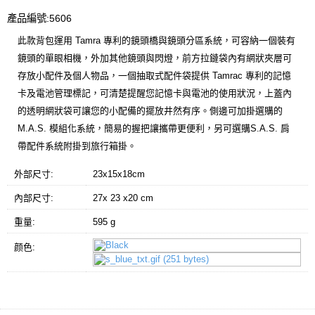
產品編號:5606
此款背包運用 Tamra 專利的鏡頭橋與鏡頭分區系統，可容納一個裝有
鏡頭的單眼相機，外加其他鏡頭與閃燈，前方拉鏈袋內有網狀夾層可
存放小配件及個人物品，一個抽取式配件袋提供 Tamrac 專利的記憶
卡及電池管理標記，可清楚提醒您記憶卡與電池的使用狀況，上蓋內
的透明網狀袋可讓您的小配備的擺放井然有序。側邊可加掛選購的
M.A.S. 模組化系統，簡易的握把讓攜帶更便利，另可選購S.A.S. 肩
帶配件系統附掛到旅行箱掛。
外部尺寸:
23
x15x18
cm
內部尺寸:
27x 23 x20
cm
重量:
595 g
颜色: