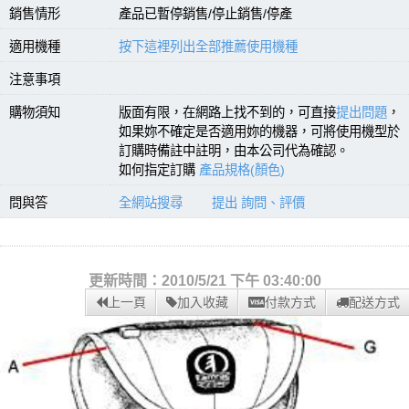
銷售情形
產品已暫停銷售/停止銷售/停產
適用機種
按下這裡列出全部推薦使用機種
注意事項
購物須知
版面有限，在網路上找不到的，可直接
提出問題
，
如果妳不確定是否適用妳的機器，可將使用機型於
訂購時備註中註明，由本公司代為確認。
如何指定訂購
產品規格(顏色)
問與答
全網站搜尋
提出 詢問、評價
更新時間：2010/5/21 下午 03:40:00
上一頁
加入收藏
付款方式
配送方式