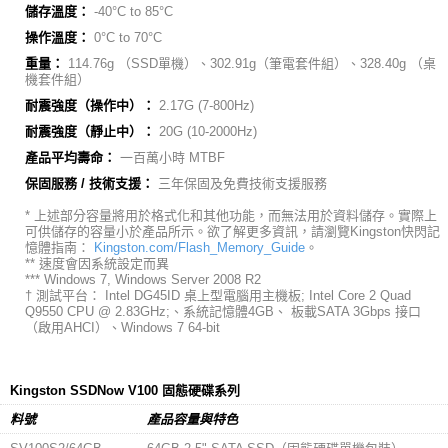
儲存溫度：
-40°C to 85°C
操作溫度：
0°C to 70°C
重量：
114.76g （SSD單機）、302.91g（筆電套件組）、328.40g （桌
機套件組）
耐震強度（操作中）：
2.17G (7-800Hz)
耐震強度（靜止中）：
20G (10-2000Hz)
產品平均壽命：
一百萬小時 MTBF
保固服務 / 技術支援：
三年保固及免費技術支援服務
* 上述部分容量將用於格式化和其他功能，而無法用於資料儲存。實際上
可供儲存的容量小於產品所示。欲了解更多資訊，請瀏覽Kingston快閃記
憶體指南：
Kingston.com/Flash_Memory_Guide
。
** 速度會因系統設定而異
*** Windows 7, Windows Server 2008 R2
†
測試平台： Intel DG45ID 桌上型電腦用主機板; Intel Core 2 Quad
Q9550 CPU @ 2.83GHz;、系統記憶體4GB、 板載SATA 3Gbps 接口
（啟用AHCI）、Windows 7 64-bit
Kingston SSDNow V100 固態硬碟系列
料號
產品容量與特色