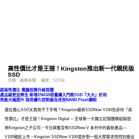
高性價比才是王道！Kingston推出新一代親民版
SSD
分類：蘋果新聞 編號：S2159
超高性價比 電腦划算升級首選
產品線更加齊全 新增256GB容量讓入門款SSD『大大』好用
效能大幅提升 採用優化控制器及改良NAND Flash顆粒
還在擔心SSD太貴買不下手嗎？Kingston最新SSDNow V100告訴你「高
性價比」才是王道！Kingston Digital ─ 全球第一大獨立記憶體模組製造
商Kingston之子公司，今日興奮宣佈SSDNow V 系列中的最新產品—
V100親民上市。Kingston SSDNow V100是針對一般大眾需求而特別推出