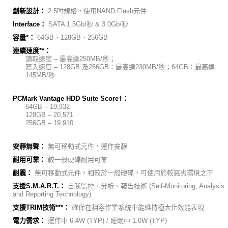
創新設計：
2.5吋規格，使用NAND Flash元件
Interface：
SATA 1.5Gb/秒 & 3.0Gb/秒
容量*：
64GB、128GB、256GB
連續速度**：
讀取速度 – 最高達250MB/秒；
寫入速度 – 128GB 及256GB：最高達230MB/秒；64GB：最高達
145MB/秒
PCMark Vantage HDD Suite Score
†
：
64GB – 19,932
128GB – 20,571
256GB – 19,910
安靜無聲：
無可移動式元件，運作安靜
耐用可靠：
較一般硬碟耐用可靠
耐震：
無可移動式元件，相較於一般硬碟，可使用於較惡劣環境之下
支援S.M.A.R.T.：
自我監控、分析、報告技術 (Self-Monitoring, Analysis
and Reporting Technology)
支援TRIM技術***：
確保在相容作業系統中能維持極大化效能表現
電力需求：
運作中 6.4W (TYP) / 睡眠中 1.0W (TYP)