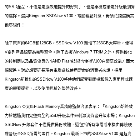
的SSD產品，不僅是電腦效能提升的好幫手，也是桌機或筆電升級最划算
的選擇。選用Kingston SSDNow V100，電腦輕鬆升級，毋須花錢選購其
他零組件！
除了原有的64GB和128GB，SSDNow V100 新增了256GB大容量，使得
V系列產品線更為完整齊全。除了支援Windows 7 TRIM之外，經過優化
的控制器以及品質優良的NAND Flash技術也使得V100在讀寫效能方面大
幅躍進。對於想要延長現有電腦系統使用壽命的消費者來說，採用
Kingston新推出的SSDNow V100將使他們感受到開機和載入應用程式速
度的顯著提昇，以及使用經驗的整體改善。
Kingston 亞太區Flash Memory業務總監蘇治源表示：「Kingston始終致
力於透過我們完整齊全的SSD升級套件來刺激消費者升級市場；Kingston
SSDNow 升級套件不僅提供備份軟體，還包括所有筆電或桌機由傳統硬
碟晉級至SSD所需的零件。Kingston 最新上市的SSDNow V100 是超高