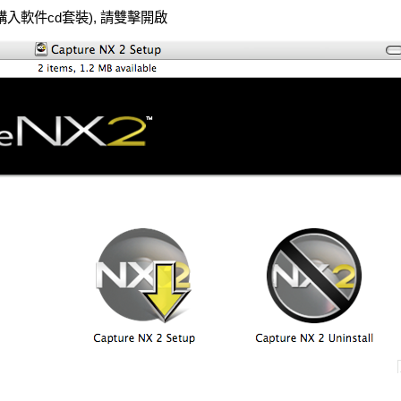
入軟件cd套裝), 請雙擊開啟