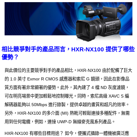
相比競爭對手的產品而言，HXR-NX100 提供了哪些
優勢？
與此價位的主要競爭對手的產品相比，HXR-NX100 由於配備了巨大
的 1.0 英寸 Exmor R CMOS 感應器和索尼 G 鏡頭，因此在影像品
質方面有著非常顯著的優勢。此外，其內建了 4 檔 ND 灰度濾鏡，
可在明亮場景中更加輕鬆地控制曝光。同時，索尼高級 XAVC S 編
解碼器能夠以 50Mbps 進行錄製，提供卓越的畫質和超凡的效率。
另外，HXR-NX100 的多介面 (MI) 熱靴可輕鬆連接多種配件，無需
用到任何電纜，例如，連接 UWP-D 無線麥克風系列產品。
HXR-NX100 有哪些目標用途？ 如今，便攜式攝錄一體機被廣泛應