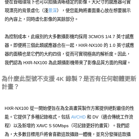
便在昏暗環境下也可以拍攝清晰穩定的影像。大尺寸的感應器可實
現漂亮的背景虛化（淺
景深
），使您能夠將畫面重心放在想要展示
的內容上，同時虛化影像的其餘部分。
為控制成本，此級別的大多數攝影機均採用 3CMOS 1/4.7 英寸感應
器。即便將三個此類感應器合在一起，HXR-NX100 的 1.0 英寸感應
器的面積也是它們的大約四倍，從而可實現極高的解析度。因此，
我們認為 HXR-NX100 為此類攝影機帶來了影像品質方面的飛躍。
為什麼此型號不支援 4K 錄製？是否有任何韌體更新
計畫？
HXR-NX100 從一開始便旨在為全高畫質製作方案提供絕對最佳的性
能。它提供了多種記錄格式，包括
AVCHD
和 DV（適合傳統工作流
程）以及新增的 XAVC S 50Mbps（可記錄更好的畫質）。我們認
為，大多數目標用戶將會喜歡這款攝錄一體機，並充分發揮這款攝