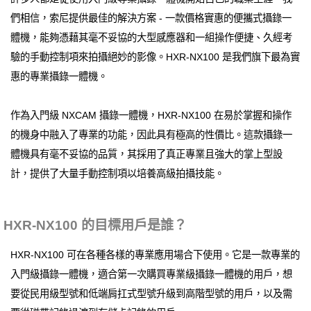
們相信，索尼提供最佳的解決方案 - 一款價格實惠的便攜式攝錄一
體機，能夠憑藉其毫不妥協的大型感應器和一組操作便捷、久經考
驗的手動控制項來拍攝絕妙的影像。HXR-NX100 是我們旗下最為實
惠的專業攝錄一體機。
作為入門級 NXCAM 攝錄一體機，HXR-NX100 在易於掌握和操作
的機身中融入了專業的功能，因此具有極高的性價比。這款攝錄一
體機具有毫不妥協的品質，其採用了真正專業且強大的掌上型設
計，提供了大量手動控制項以培養高級拍攝技能。
HXR-NX100 的目標用戶是誰？
HXR-NX100 可在各種各樣的專業應用場合下使用。它是一款專業的
入門級攝錄一體機，適合第一次購買專業級攝錄一體機的用戶，想
要從民用級型號和低端肩扛式型號升級到高階型號的用戶，以及需