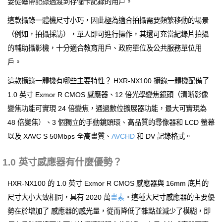
要從磁帶記錄過渡到存儲卡記錄的用戶。
這款攝錄一體機尺寸小巧，因此極為適合拍攝需要頻繁移動的場景
（例如，拍攝採訪），單人即可進行操作，其還可充當紀錄片拍攝
的輔助攝影機，十分適合教育用戶、政府單位及公共服務單位用
戶。
這款攝錄一體機有哪些主要特性？ HXR-NX100 攝錄一體機配備了
1.0 英寸 Exmor R CMOS 感應器、12 倍光學變焦鏡頭（清晰影像
變焦功能可實現 24 倍變焦，通過數位擴展器功能，最大可實現為
48 倍變焦）、3 個獨立的手動鏡頭環、高品質的尋像器和 LCD 螢幕
以及 XAVC S 50Mbps 全高畫質、
AVCHD
和 DV 記錄格式。
1.0 英寸感應器有什麼優勢？
HXR-NX100 的 1.0 英寸 Exmor R CMOS 感應器與 16mm 底片的
尺寸大小大致相同，具有 2020 萬
畫素
。這種大尺寸感應器的主要優
勢在於增加了 感應器的感光量，從而降低了雜點並減少了模糊，即