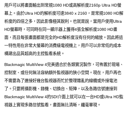
用戶可以將畫面輸出到常規1080 HD或高解析度2160p Ultra HD螢
幕上。由於Ultra HD的解析度可達3840 x 2160，是常規1080 HD解
析度的四倍之多，因此影像極其銳利。也就是說，當用戶使用Ultra
HD螢幕時，可同時在同一顯示器上獲得4張全解析度1080 HD畫
面，而且每張畫面都是完全的HD解析度沒有任何的縮放。因此將這
一特性用在非常大螢幕的消費級電視機上，用戶可以非常低的成本
構建出品質超高的主控監看系統。
Blackmagic MultiView 4完美適合於各類實況製作，可佈置於現場、
控制室、或任何無法容納額外監視器的狹小空間。現在，用戶再也
不需要為了連接好幾台監視器而忙於整理雜亂的線纜或外接電池
了。只要將攝影機、錄機、切換台、矩陣，以及各路信號連接到
Blackmagic MultiView 4的SDI介面上就可以在一台HD或Ultra HD監
視器上實現多路信號監看，畫面無比清晰，纖毫畢現。