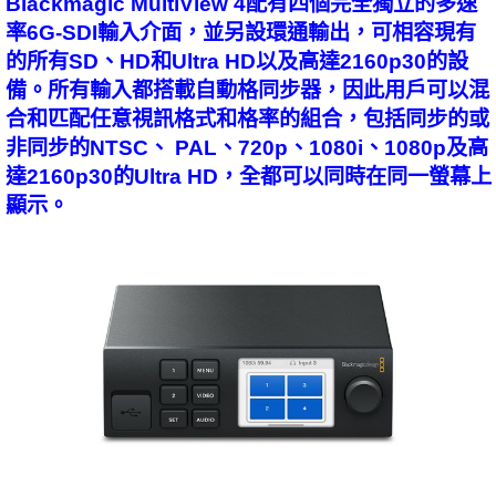
Blackmagic MultiView 4配有四個完全獨立的多速
率6G-SDI輸入介面，並另設環通輸出，可相容現有
的所有SD、HD和Ultra HD以及高達2160p30的設
備。所有輸入都搭載自動格同步器，因此用戶可以混
合和匹配任意視訊格式和格率的組合，包括同步的或
非同步的NTSC、 PAL、720p、1080i、1080p及高
達2160p30的Ultra HD，全都可以同時在同一螢幕上
顯示。