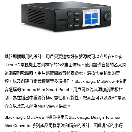
基於即插即用的設計，用戶只要連接好信號源就可以立即在HD或
Ultra HD電視機上看到標準的2x2畫面佈局。使用設備自帶的乙太網
遠端控制軟體時，用戶還能開啟音頻表顯示，選擇需要輸出的音
頻，以及創建自定義標籤等多項操作。Blackmagic MultiView 4還相
容選購的Teranex Mini Smart Panel，用戶可以為其添加前面板控
制。為在播出中獲得終極可靠性和冗餘性，您甚至可以通過AC電源
介面以及乙太網為MultiView 4供電。
Blackmagic MultiView 4機身採用與Blackmagic Design Teranex
Mini Converter系列產品同樣緊湊和精美的設計，因此非常的小巧，