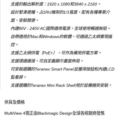
支援的輸出解析度：1920 x 1080和3840 x 2160。
設計緊湊便攜，占1RU機架的1/3寬度，配有各種專業介
面，安裝簡便。
內建90V - 240V AC國際通用電源，全球使用暢通無阻。
自帶適用於Mac和Windows的軟體，可通過乙太網實現遙
控。
支援乙太網供電（PoE+），可作為備用供電方案。
支援環通連接，可自定義顯示畫面佈局。
可安裝選購的Teranex Smart Panel並獲得按鈕和內建LCD
監看屏。
支援選購的Teranex Mini Rack Shelf用於設備機架安裝。
供貨及價格
MultiView 4現正由Blackmagic Design全球各經銷商發售