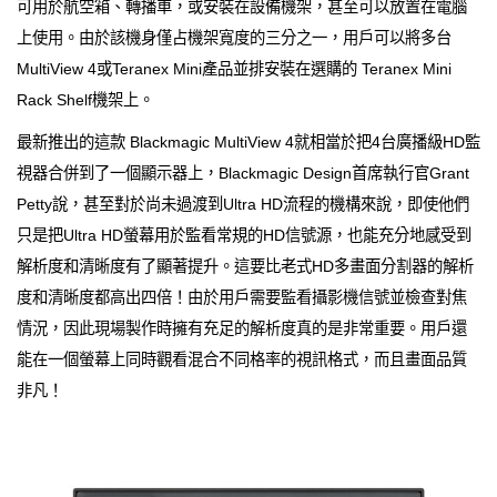
可用於航空箱、轉播車，或安裝在設備機架，甚至可以放置在電腦
上使用。由於該機身僅占機架寬度的三分之一，用戶可以將多台
MultiView 4或Teranex Mini產品並排安裝在選購的 Teranex Mini
Rack Shelf機架上。
最新推出的這款 Blackmagic MultiView 4就相當於把4台廣播級HD監
視器合併到了一個顯示器上，Blackmagic Design首席執行官Grant
Petty說，甚至對於尚未過渡到Ultra HD流程的機構來說，即使他們
只是把Ultra HD螢幕用於監看常規的HD信號源，也能充分地感受到
解析度和清晰度有了顯著提升。這要比老式HD多畫面分割器的解析
度和清晰度都高出四倍！由於用戶需要監看攝影機信號並檢查對焦
情況，因此現場製作時擁有充足的解析度真的是非常重要。用戶還
能在一個螢幕上同時觀看混合不同格率的視訊格式，而且畫面品質
非凡！