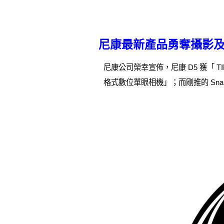
尼康最新產品勇奪攝影
尼康公司榮幸宣佈，尼康 D5 獲「 TI
格式數位單眼相機」；而剛推的 Sna