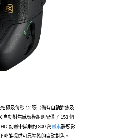
畫拍攝及每秒 12 張（備有自動對焦及
20K 自動對焦感應模組則配備了 153 個
 動畫中擷取約 800 萬
畫素
靜態影
暗環境下亦能提供可靠準確的自動對焦。