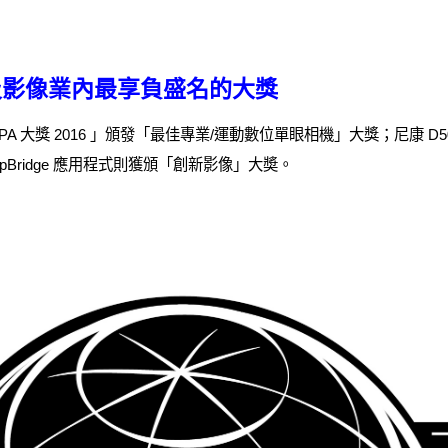
及影像業內最享負盛名的大獎
PA 大獎 2016 」頒發「最佳專業/運動數位單眼相機」大獎；尼康 D5
pBridge 應用程式則獲頒「創新影像」大奬。