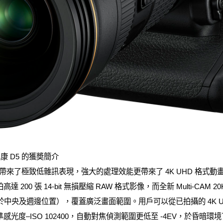
康 D5 的獲奬簡介
理引擎帶來了極致低雜訊表現，強大的處理效能更帶來了 4K UHD 格式動
200 張 14-bit 無損壓縮 RAW 格式影像，而全新 Multi-CAM 
於中央及週邊位置），覆蓋廣泛畫面範圍。用戶可以從已拍攝的 4K UHD
感光度–ISO 102400，自動對焦偵測範圍更低至 -4EV，於昏