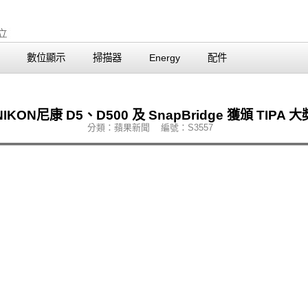
數位顯示
掃描器
Energy
配件
NIKON尼康 D5、D500 及 SnapBridge 獲頒 TIPA 大
分類：蘋果新聞 編號：S3557