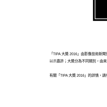
「TIPA 大奬 2016」由影像技術新聞協
以示嘉許；大奬分為不同類別，由來
有關「TIPA 大奬 2016」的詳情，