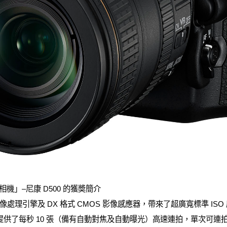
相機」–尼康 D500 的獲奬簡介
 影像處理引擎及 DX 格式 CMOS 影像感應器，帶來了超廣寬標準 ISO 感光
)。D500 提供了每秒 10 張（備有自動對焦及自動曝光）高速連拍，單次可連拍高達 