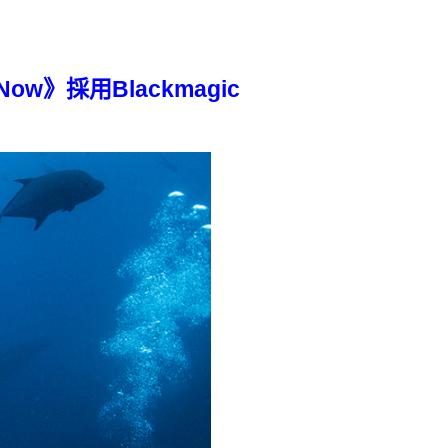
ow》採用Blackmagic