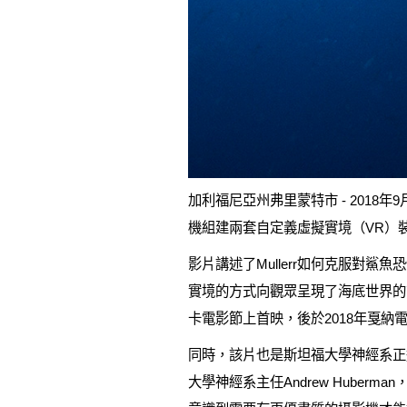
加利福尼亞州弗里蒙特市 - 2018年9月27日 
機組建兩套自定義虛擬實境（VR）
影片講述了Mullerr如何克服對
實境的方式向觀眾呈現了海底世界的第一手
卡電影節上首映，後於2018年戛納
同時，該片也是斯坦福大學神經系正
大學神經系主任Andrew Hube