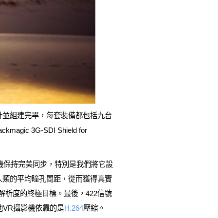
設計並組建完畢，每套裝備都包括九台
ckmagic 3G-SDI Shield for
確保攝影機保持完美同步，特別是我們將它設
人類的平均瞳孔間距，從而獲得真實
解析度的終極目標。最後，422信號
他VR攝影機依靠的是
H.264
壓縮。