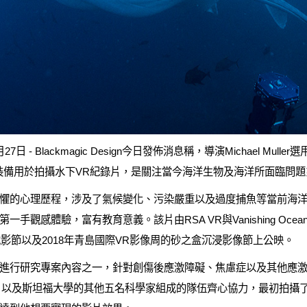
- Blackmagic Design今日發佈消息稱，導演Michael Muller選用18
裝備用於拍攝水下VR紀錄片，是關注當今海洋生物及海洋所面臨問
鯊魚恐懼的心理歷程，涉及了氣候變化、污染嚴重以及過度捕魚等當前
觀感體驗，富有教育意義。該片由RSA VR與Vanishing Ocea
電影節以及2018年青島國際VR影像周的砂之盒沉浸影像節上公映。
進行研究專案內容之一，針對創傷後應激障礙、焦慮症以及其他應激障礙
rman，以及斯坦福大學的其他五名科學家組成的隊伍齊心協力，最初拍攝了