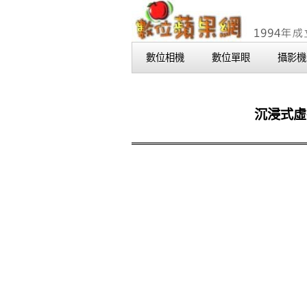
數位相機
數位單眼
攝影機
沉浸式虛擬實