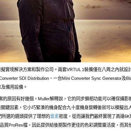
虛擬實境解決方案和製作公司。兩套VRTUL 1裝備僅在八周之內就
nverter SDI Distribution、一台Mini Converter Sync Generator及Bla
備以及備用設備。
 4K當選最佳方案的原因有好幾個，Muller解釋說，它的同步鎖相功能可以
是關鍵因素，它小巧緊湊的機身配合九十度機身旋轉後就可以模擬出
我們所選的鏡頭提供了理想的
畫素
密度，從而讓我們最終實現了高達6K
質ProRes檔，因此提供給後期製作更佳的色彩調整靈活度，而其