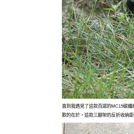
直到我遇見了這款百諾的MC19碳
歎的在於，這款三腳架的反折收納距離