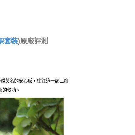
腳架套裝
)原廠評測
種莫名的安心感，往往這一類三腳
架的軟肋。