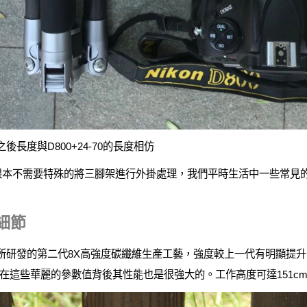
長度與D800+24-70的長度相仿
可能根本不需要特殊的將三腳架進行外掛處理，我們平時生活中一些常
細節
發的第二代8X高強度碳纖維生產工藝，強度較上一代有明顯提升；5
這些華麗的參數值背後其性能也是很強大的。工作高度可達151cm