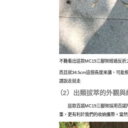
不難看出這款MC19三腳架經過反折之後
而且就34.5cm這個長度來講，
謂說走就走
（2）出類拔萃的外觀與
這款百諾MC19三腳架採用百諾所研
重，更有利於我們的收納攜帶。當然在