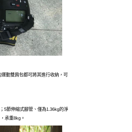
見的運動雙肩包都可將其進行收納，可
節伸縮式腳管、僅為1.36kg的淨
，承重8kg。