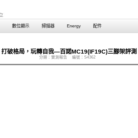
數位顯示
掃描器
Energy
配件
打破格局，玩轉自我—百諾MC19(IF19C)三腳架評測
分類：實測報告 編號：S4362