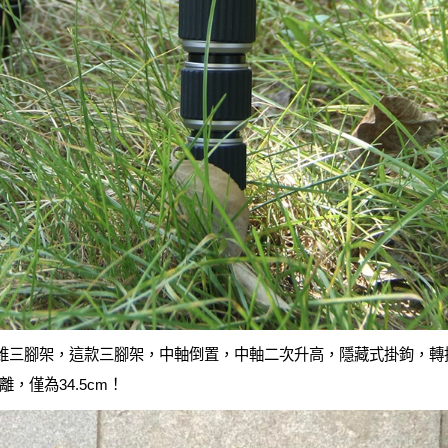
纖維三腳架，這款三腳架，中軸倒置，中軸二次升高，隱藏式掛鉤，
，僅為34.5cm！