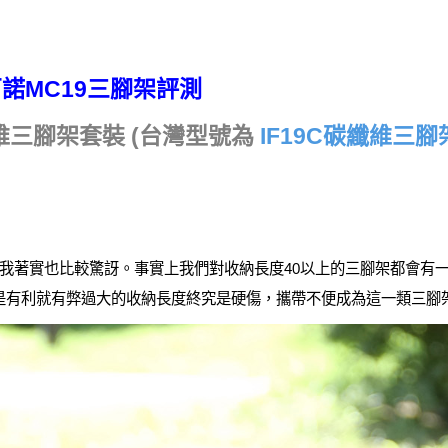
諾MC19三腳架評測
纖維三腳架套裝 (台灣型號為
IF19C碳纖維三
著實也比較驚訝。事實上我們對收納長度40以上的三腳架都會有一
是有利就有弊過大的收納長度終究是硬傷，攜帶不便成為這一類三腳