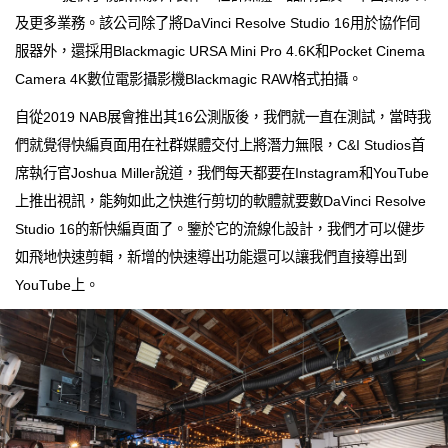
及更多業務。該公司除了將DaVinci Resolve Studio 16用於協作伺
服器外，還採用Blackmagic URSA Mini Pro 4.6K和Pocket Cinema
Camera 4K數位電影攝影機Blackmagic RAW格式拍攝。
自從2019 NAB展會推出其16公測版後，我們就一直在測試，當時我
們就覺得快編頁面用在社群媒體交付上將潛力無限，C&I Studios首
席執行官Joshua Miller說道，我們每天都要在Instagram和YouTube
上推出視訊，能夠如此之快進行剪切的軟體就要數DaVinci Resolve
Studio 16的新快編頁面了。鑒於它的流線化設計，我們才可以健步
如飛地快速剪輯，新增的快速導出功能還可以讓我們直接導出到
YouTube上。