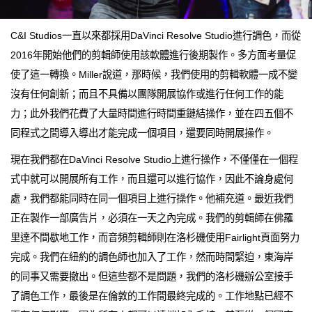
C&I Studios一直以來都採用DaVinci Resolve Studio進行調色，而從
2016年開始他們的剪輯師使用該軟體進行後期製作。多方面考量促
使了這一轉換。Miller說道，那時候，我們使用的剪輯軟體一成不變
沒有任何創新；而且不具備以團隊開展協作或進行任何工作的能
力；此外我們花費了大量時間進行時間重鏈結操作，並在四五個不
同程式之間導入導出才能完成一個項目，還要同時開展操作。
現在我們都在DaVinci Resolve Studio上進行操作，不僅僅在一個程
式中就可以開展所有工作，而且還可以進行協作，因此不論身處何
處，我們都能同時在同一個項目上進行操作。他補充道。最近我們
正在製作一部廣告片，必須在一天之內完成。我們的剪輯師在佛羅
里達不間歇地工作，而音頻剪輯師則在洛杉磯使用Fairlight頁面努力
完成。我們在紐約的調色師也加入了工作，然而時間緊迫，東海岸
的同事又需要撤出。但這些都不是問題，我們的洛杉磯辦公室接手
了調色工作，最後是在倫敦的工作間最終完成的。工作地點已經不