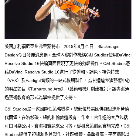
美國加利福尼亞州弗里蒙特市 - 2019年8月21日 - Blackmagic
Design今日發佈消息稱，全球內容創作機構C&I Studios使用DaVinci
Resolve Studio 16快編頁面實現了更快的剪輯操作。C&I Studios憑
藉DaVinci Resolve Studio 16進行了從剪輯、調色、視覺特效
（VFX）及Fairlight音頻的一站式後期製作，為甘迺迪表演藝術中心
的明星節目《Turnaround Arts》（藝術轉機）創建視訊，該專案通
過藝術教育的形式為學校提供了支持。
C&I Studios是一家國際性策略機構，總部位於美國佛羅里達州勞德
代爾堡，在洛杉磯、紐約和倫敦還設有工作室，合作過的客戶包括
可口可樂公司、寶潔和寶麗來公司等。從概念策劃到實施完成，C&I
Studios提供了視訊和影片製作、社群媒體、品牌推廣、平面攝影以