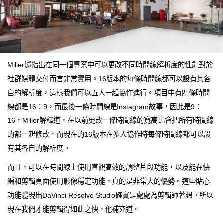
Miller還指出在同一個專案中可以更改不同時間線解析度的性能對於
社群媒體交付而言非常實用。16版本的每條時間線都可以設有其各
自的解析度，這樣我們可以五人一起協作進行。項目中有四條時間
線都是16：9，而最後一條時間線是Instagram故事，因此是9：
16，Miller解釋道，在以前更改一條時間線的寬高比會把所有時間線
的都一起修改，而現在的16版本在多人協作時每條時間線都可以設
有其各自的解析度。
而且，可以在時間線上使用直觀高效的調整片段功能，以及能在快
編和剪輯頁面使用影像穩定功能，真的是非常大的優勢。這些貼心
功能體現出DaVinci Resolve Studio確實是處處為剪輯師著想。所以
現在我們才能剪輯得如此之快，他補充道。