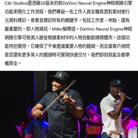
C&I Studios還憑藉16版本的新DaVinci Neural Engine神經網路引擎
功能來簡化工作流程。我們專設一名工作人員全職負責對素材進行
元資料標記，查看並標記所有的關鍵字，包括工作室、地點、還有
最重要的，即人物資訊，Miller解釋道。DaVinci Neural Engine神經
網路引擎可檢測人臉並根據素材中的人物自動創建媒體夾。這個功
能特別實用，它確保了不會遺漏重要人物的鏡頭，而且當客戶詢問
是否還有更多某人的鏡頭時可實現快速交付。我們即刻就能全都準
備齊全。