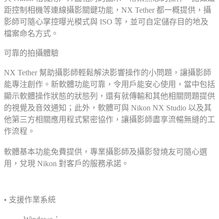
距控制相機等連線攝影關鍵功能，NX Tether 都一概提供，攝
影師可隨心掌控曝光模式與 ISO 等，並可自定儲存目的地及
檔案命名方式。
可靠的拍攝體驗
NX Tether 幫助攝影師輕鬆解決影響操作的小問題，讓攝影師
能專注創作。新軟體功能可靠，令用戶能安心使用，當中包括
顯示軟體操作狀態的狀態列，還有就傳輸和其他相關問題提供
的視覺及音效通知；此外，軟體可與 Nikon NX Studio 以及其
他第三方相關應用程式緊密協作，讓攝影師盡享流暢無縫的工
作流程。
軟體基本功能免費提供，專業攝影師及攝影發燒友可隨心選
用，兌現 Nikon 對客戶的服務承諾。
• 支援作業系統