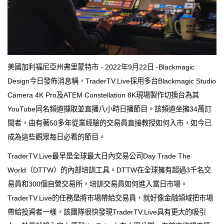
美國加利福尼亞州弗里蒙特市 - 2022年9月22日 -Blackmagic
Design今日發佈消息稱，TraderTV.Live採用多台Blackmagic Studio
Camera 4K Pro及ATEM Constellation 8K現場製作切換台為其
YouTube同名頻道擷取並直播八小時日播節目。該頻道坐擁34萬訂
閱者，由有著50多年從業經驗的交易員直接教授如何入市，如今已
成為這些觀眾每日必看的節目。
TraderTV.Live最早是全球最大日內交易公司Day Trade The
World（DTTW）的內部培訓工具。DTTW在全球擁有超過3千名交
易員和300個自營交易所，培訓交易員如何進入當日市場。
TraderTV.Live的任務是將市場帶給交易員，就好像金融領域把市場
帶給投資者一樣，該團隊很快發現TraderTV.Live具有更大的吸引