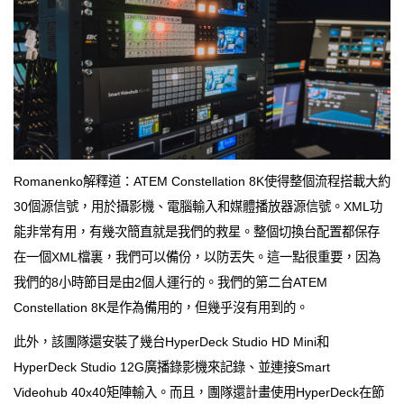
Romanenko解釋道：ATEM Constellation 8K使得整個流程搭載大約
30個源信號，用於攝影機、電腦輸入和媒體播放器源信號。XML功
能非常有用，有幾次簡直就是我們的救星。整個切換台配置都保存
在一個XML檔裏，我們可以備份，以防丟失。這一點很重要，因為
我們的8小時節目是由2個人運行的。我們的第二台ATEM
Constellation 8K是作為備用的，但幾乎沒有用到的。
此外，該團隊還安裝了幾台HyperDeck Studio HD Mini和
HyperDeck Studio 12G廣播錄影機來記錄、並連接Smart
Videohub 40x40矩陣輸入。而且，團隊還計畫使用HyperDeck在節