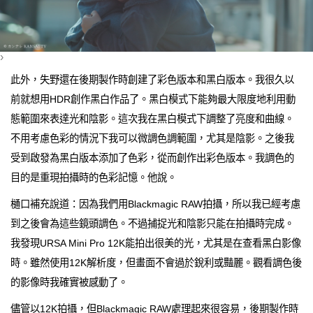
›
此外，失野還在後期製作時創建了彩色版本和黑白版本。我很久以
前就想用HDR創作黑白作品了。黑白模式下能夠最大限度地利用動
態範圍來表達光和陰影。這次我在黑白模式下調整了亮度和曲線。
不用考慮色彩的情況下我可以微調色調範圍，尤其是陰影。之後我
受到啟發為黑白版本添加了色彩，從而創作出彩色版本。我調色的
目的是重現拍攝時的色彩記憶。他說。
樋口補充說道：因為我們用Blackmagic RAW拍攝，所以我已經考慮
到之後會為這些鏡頭調色。不過捕捉光和陰影只能在拍攝時完成。
我發現URSA Mini Pro 12K能拍出很美的光，尤其是在查看黑白影像
時。雖然使用12K解析度，但畫面不會過於銳利或豔麗。觀看調色後
的影像時我確實被感動了。
儘管以12K拍攝，但Blackmagic RAW處理起來很容易，後期製作時