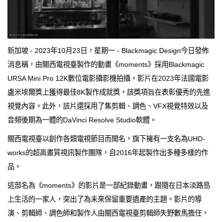
新加坡 - 2023年10月23日，星期一 - Blackmagic Design今日發佈
消息稱，由關西電視臺製作的動畫《moments》採用Blackmagic
URSA Mini Pro 12K數位電影攝影機拍攝。影片在2023年法國電影
盧米埃爾獎上獲得最佳8K製作成就獎，該獎項旨在表彰優秀的先進
視覺內容。此外，該片還採用了集剪輯、調色、VFX視覺特效以及
音頻後期為一體的DaVinci Resolve Studio軟體。
關西電視臺以創作各類電視節目而聞名，旗下擁有一支名為UHD-
works的超高畫質視訊製作團隊，自2016年起製作出多種多樣的作
品。
這部名為《moments》的影片是一部紀錄動畫，跟隨在日本淡路島
上生活的一家人，突出了為未來保留重要遺產的主題。影片的導
演、剪輯師、調色師和製作人由關西電視臺剪輯師失野數馬擔任，