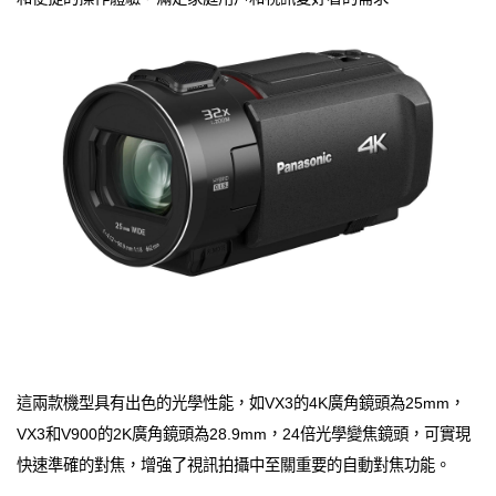
這兩款機型具有出色的光學性能，如VX3的4K廣角鏡頭為25mm，
VX3和V900的2K廣角鏡頭為28.9mm，24倍光學變焦鏡頭，可實現
快速準確的對焦，增強了視訊拍攝中至關重要的自動對焦功能。