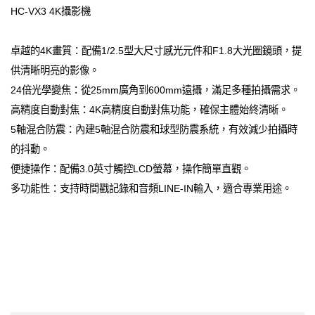
HC-VX3 4K攝影機
卓越的4K畫質：配備1/2.5型大尺寸感光元件和F1.8大光圈鏡頭，提
供清晰明亮的影像。
24倍光學變焦：從25mm廣角到600mm遠攝，滿足多種拍攝需求。
高精度自動對焦：4K高精度自動對焦功能，確保主體始終清晰。
5軸混合防震：內建5軸混合防震和球型防震系統，有效減少拍攝時
的抖動。
便捷操作：配備3.0英寸觸控LCD螢幕，操作簡單直觀。
多功能性：支持時間戳記錄和音頻LINE-IN輸入，適合專業用途。