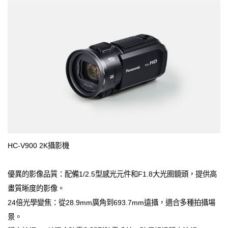
HC-V900 2K攝影機
優異的影像品質：配備1/2.5型感光元件和F1.8大光圈鏡頭，提供高
畫質晰度的影像。
24倍光學變焦：從28.9mm廣角到693.7mm遠攝，適合多種拍攝場
景。