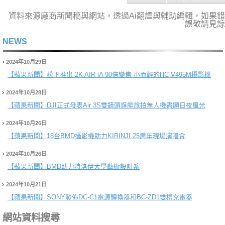
資料來源廠商新聞稿與網站，透過Ai翻譯與輔助編輯，如果錯
誤敬請見諒
NEWS
2024年10月29日
【蘋果新聞】
松下推出 2K AIR iA 90倍變焦 小而輕的HC-V495M攝影機
2024年10月28日
【蘋果新聞】
DJI正式發表Air 3S雙鏡頭旗艦旅拍無人機盡顯日夜風光
2024年10月26日
【蘋果新聞】
18台BMD攝影機助力KIRINJI 25周年現場演唱會
2024年10月26日
【蘋果新聞】
BMD助力特洛伊大學藝術設計系
2024年10月21日
【蘋果新聞】
SONY發佈DC-C1電源轉換器和BC-ZD1雙槽充電器
網站資料搜尋