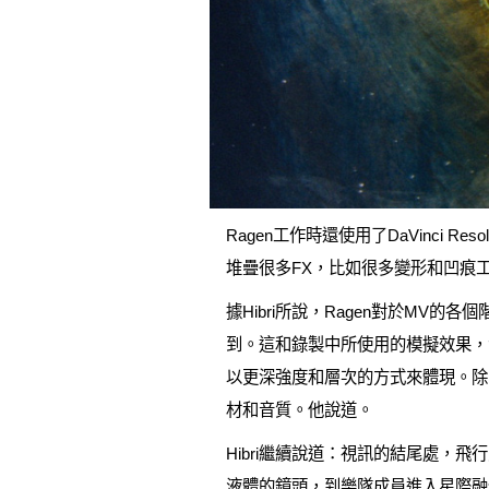
Ragen工作時還使用了DaVinci
堆疊很多FX，比如很多變形和凹痕
據Hibri所說，Ragen對於M
到。這和錄製中所使用的模擬效果，
以更深強度和層次的方式來體現。除
材和音質。他說道。
Hibri繼續說道：視訊的結尾處，飛
液體的鏡頭，到樂隊成員進入星際融