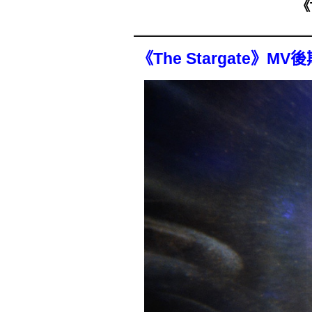
《
《The Stargate》MV後