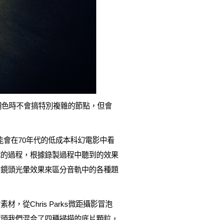
我臨時調色時不會搞特別複雜的節點，但會
可能會在70年代的低成本科幻電影中看
琢的過程，根據錄製過程中聽到的效果
和鏡頭光暈效果來區分音軌中的各種題
從Chris Parks微距攝影冒泡
鏡頭我們混合了四種掃描的底片顆粒，