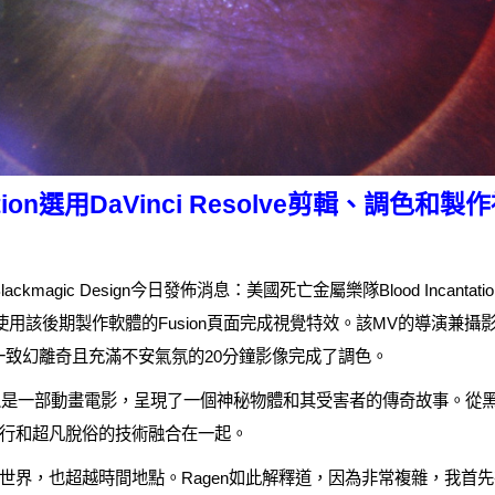
tation選用DaVinci Resolve剪輯、調
ackmagic Design今日發佈消息：美國死亡金屬樂隊Blood Incantation
色，並使用該後期製作軟體的Fusion頁面完成視覺特效。該MV的導演兼攝影指
i為這一致幻離奇且充滿不安氣氛的20分鐘影像完成了調色。
ate》更像是一部動畫電影，呈現了一個神秘物體和其受害者的傳奇故事。
行和超凡脫俗的技術融合在一起。
界，也超越時間地點。Ragen如此解釋道，因為非常複雜，我首先在R