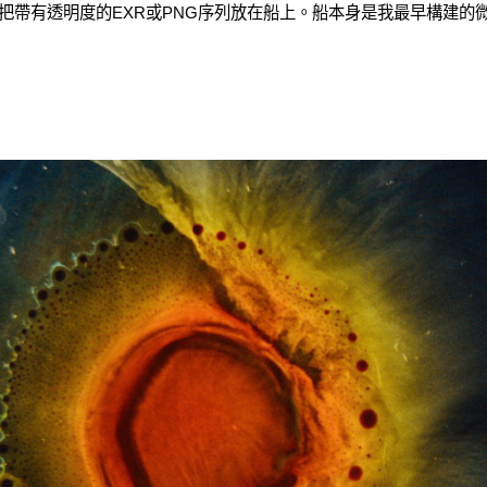
然後把帶有透明度的EXR或PNG序列放在船上。船本身是我最早構建的