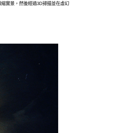
微縮實景，然後經過3D掃描並在虛幻