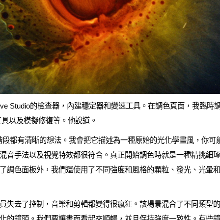
 Resolve Studio的檢查器，內建穩定器和變速工具。在調色頁面，
工具以及模擬修復等。他說道。
V的各個階段都有清晰的想法。我會把它描述為一種原始的光化學畫風，你
混音手法以及視覺特效都很符合。真正開始調色時就是一種精挑細
了調色面板外，我們還使用了不同強度和風格的顆粒、發光、光暈
行員失去了控制，音樂和剪輯都變得很瘋狂。該場景混合了不同類型的素材，
化的鏡頭。我們要讓畫面看起來順暢，並且保持強度一致性。有些