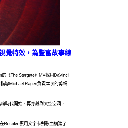
色和製作視覺特效，為豐富故事線
的《The Stargate》MV採用DaVinci
導Michael Ragen負責本次的剪輯
從黑暗時代開始，再穿越到太空空洞，
esolve裏用文字卡對歌曲構建了