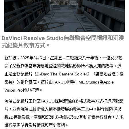
DaVinci Resolve Studio無縫融合空間視訊和沉浸
式紀錄片敘事方式。
新加坡 - 2025年6月6日，星期五 - 二戰結束八十年後，一位女兒揭
開了父親作為當年諾曼地登陸的戰地攝影師所不為人知的故事。這
正是全新紀錄片《D-Day: The Camera Soldier》（諾曼地登陸：攝
影兵）的創作基底。該片由TARGO聯手TIME Studios為Apple
Vision Pro傾力打造。
沉浸式紀錄片工作室TARGO採用流暢的多格式敘事方式打造這部影
片，並將沉浸式技術融入到不斷發展的敘事工具中。製作團隊通過
將2D存檔影像、空間和沉浸式視訊以及3D互動元素進行融合，力求
讓觀眾更貼近影片情感和歷史真相。