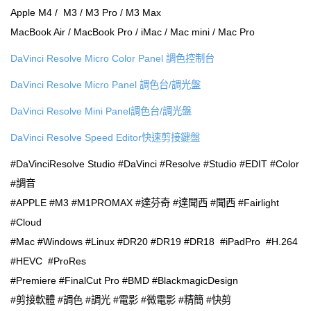
Apple M4 / M3 / M3 Pro / M3 Max
MacBook Air / MacBook Pro / iMac / Mac mini / Mac Pro
DaVinci Resolve Micro Color Panel 調色控制台
DaVinci Resolve Micro Panel 調色台/調光盤
DaVinci Resolve Mini Panel調色台/調光盤
DaVinci Resolve Speed Editor快速剪接鍵盤
#DaVinciResolve Studio #DaVinci #Resolve #Studio #EDIT #Color
#調音
#APPLE #M3 #M1PROMAX #達芬奇 #達聞西 #聞西 #Fairlight
#Cloud
#Mac #Windows #Linux #DR20 #DR19 #DR18 #iPadPro #H.264
#HEVC #ProRes
#Premiere #FinalCut Pro #BMD #BlackmagicDesign
#剪接軟體 #調色 #調光 #電影 #微電影 #精簡 #快剪