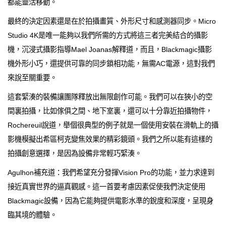
都能靈活移動。
最終的決定因素還是在於拍攝畫質、外形尺寸和感測器同步。Micro
Studio 4K是唯一能夠以我們所需的方式將這三者完美結合的攝影
機，沉浸式攝影指導Mael Joanas解釋道，而且，Blackmagic攝影
機外形小巧，還提供可靠的同步鎖相功能，無需AC電源，這對我們
來說至關重要。
這套緊湊的裝備讓團隊釋放出無限創作可能。我們可以在狹小的空
間裏拍攝，比如傢俱之間、地下室裏，還可以十分靠近拍攝物件，
Rochereuil說道，舉個很典型的例子就是一個使用安裝在滑軌上的攝
影機模擬出希區柯克變焦效果的精彩鏡頭。我們之所以能有這樣的
拍攝創意選擇，是因為設備非常輕巧緊湊。
Agulhon補充道：我們希望充分發揮Vision Pro的功能，並力求達到
接近真實世界的逼真觀感。這一首要考慮因素促使我們決定使用
Blackmagic設備，因為它能夠提供電影水準的銳度和深度，呈現身
臨其境的體驗。