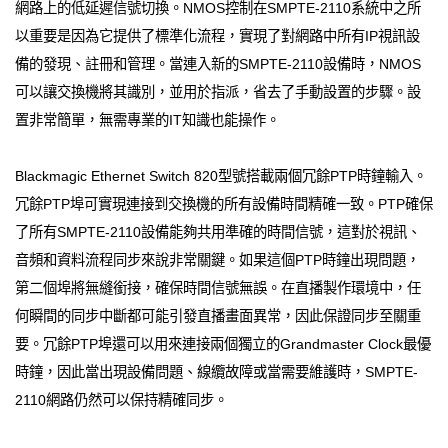
網路上的低延遲信號切換。NMOS控制在SMPTE-2110系統中之所
以重要是因為它提供了標準化流程，實現了對網路中所有IP視訊設
備的發現、註冊和管理。當連入新的SMPTE-2110設備時，NMOS
可以讓交換機將其識別，並用於指派，省去了手動設置的步驟。設
置非常簡單，無需專業的IT知識也能操作。
Blackmagic Ethernet Switch 820型號搭載兩個冗餘PTP時鐘輸入。
冗餘PTP埠可實現連接到交換機的所有設備時間精確一致。PTP確保
了所有SMPTE-2110設備能夠共用準確的時間信號，這對於視訊、
音頻和資料流程同步來說非常關鍵。如果這個PTP時鐘出現問題，
第二個埠將無縫銜接，確保時間信號無誤。在直播製作環境中，任
何瞬間的同步中斷都可能引發直播畫面異常，因此保證同步至關重
要。冗餘PTP埠還可以用來連接兩個獨立的Grandmaster Clock最優
時鐘，因此當出現設備問題、線纜故障或當需要維護時，SMPTE-
2110網路仍然可以保持精確同步。