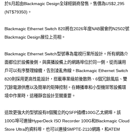
於6月起由Blackmagic Design全球經銷商發售，售價為US$2,295
(NT$79350)。
Blackmagic Ethernet Switch 820將在2026年度NAB展會的N2502號
Blackmagic Design展位上亮相。
Blackmagic Ethernet Switch型號專為電視行業所設計。所有網路介
面都位於設備後側，與廣播設備上的網路埠位於同一側，從而讓用
戶可以有序整理線纜，告別淩亂佈線。Blackmagic Ethernet Switch
820則採用更高性能設計，搭載專業級前後散熱、6個冗餘風扇、雙
冗餘電源供應以及簡單的矩陣控制。在轉播車和小型機架等設備環
境中作業時，這種靜音設計至關重要。
這款更強大的型號設有8個獨立的QSFP插槽100G乙太網埠。該
100G埠可連接HyperDeck ISO Recorder 100G和Blackmagic Cloud
Store Ultra的資料埠，也可以連接SMPTE-2110網路，和ATEM