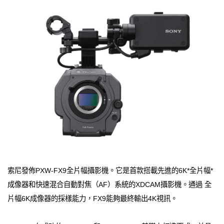
索尼發佈PXW-FX9全片幅攝影機。它是首款搭載先進的6K*全片幅*
成像器和快速混合自動對焦（AF）系統的XDCAM攝影機。通過 全
片幅6K成像器的採樣能力，FX9能夠最終輸出4K視訊。