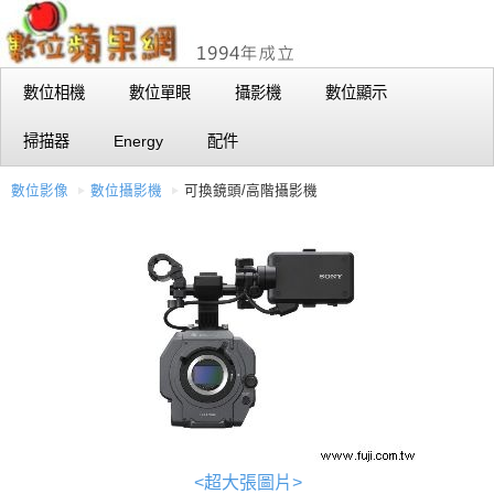
數位相機
數位單眼
攝影機
數位顯示
掃描器
Energy
配件
數位影像
數位攝影機
可換鏡頭/高階攝影機
<超大張圖片>