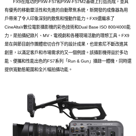
FX9在成功的PXW-FS7和PXW-FS7M2基礎上打造而成，並具
有優秀的移動靈活性和先進的自動聚焦系統，新開發的成像器為用
戶帶來了令人印象深刻的散焦和慢動作能力。FX9還繼承了
CineAltaV數位電影攝影機的彩色技術和Dual Base ISO 800/4000能
力，是拍攝紀錄片、MV、電視劇和各種現場活動的理想工具。FX9
是在與節目創作團體密切合作下的設計成果，也是索尼不斷改進其
創意，以滿足客戶和市場需求的又一個例證。該攝影機得益於多功
能、便攜和性能出色的FS7系列「Run & Gun」攝錄一體機，同時還
提供寬動態範圍和全片幅拍攝功能。