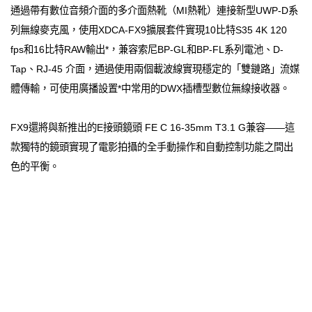
通過帶有數位音頻介面的多介面熱靴（MI熱靴）連接新型UWP-D系
列無線麥克風，使用XDCA-FX9擴展套件實現10比特S35 4K 120
fps和16比特RAW輸出*，兼容索尼BP-GL和BP-FL系列電池、D-
Tap、RJ-45 介面，通過使用兩個載波線實現穩定的「雙鏈路」流媒
體傳輸，可使用廣播設置*中常用的DWX插槽型數位無線接收器。
FX9還將與新推出的E接頭鏡頭 FE C 16-35mm T3.1 G兼容——這
款獨特的鏡頭實現了電影拍攝的全手動操作和自動控制功能之間出
色的平衡。