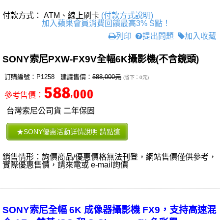
付款方式： ATM、線上刷卡
(付款方式說明)
加入蘋果會員消費回饋最高3% S點！
列印
提出問題
加入收藏
SONY索尼PXW-FX9V全幅6K攝影機(不含鏡頭)
訂購編號：P1258 建議售價：
588,000元
(省下：0元)
參考售價：
台灣索尼公司貨 二年保固
銷售情形：詢價商品/優惠價格無法刊登，網站售價僅供參考，
實際優惠售價，請來電或 e-mail詢價
SONY索尼全幅 6K 成像器攝影機 FX9，支持高速混