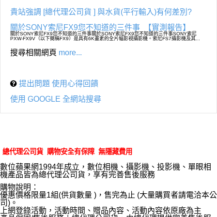
貴站強調 [總代理公司貨 ] 與水貨(平行輸入)有何差別?
關於SONY索尼FX9您不知道的三件事
【實測報告】
關於SONY索尼FX9您不知道的三件事關於SONY索尼FX9您不知道的三件事SONY索尼
PXW-FX9V（以下簡稱FX9）是具有6K畫素的全片幅影視攝影機。索尼FS7攝影機及其...
搜尋相關網頁
more...
提出問題 使用心得回饋
使用 GOOGLE 全網站搜尋
總代理公司貨 購物安全有保障 無隱藏費用
數位蘋果網1994年成立，數位相機、攝影機、投影機、單眼相
機產品皆為總代理公司貨，享有完善售後服務
購物說明：
優惠價格限量1組(供貨數量 )，售完為止 (大量購買者請電洽本公
司)。
上網登錄活動，活動時間、贈品內容、活動內容依原廠為主