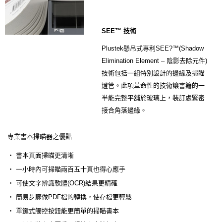
SEE™ 技術
Plustek懸吊式專利SEE?™(Shadow
Elimination Element – 陰影去除元件)
技術包括一組特別設計的邊緣及掃瞄
燈管。此項革命性的技術讓書籍的一
半能完整平舖於玻璃上，裝訂處緊密
接合角落邊緣。
專業書本掃瞄器之優點
‧ 書本頁面掃瞄更清晰
‧ 一小時內可掃瞄兩百五十頁也得心應手
‧ 可使文字辨識軟體(OCR)結果更精確
‧ 簡易步驟做PDF檔的轉換，使存檔更輕鬆
‧ 單鍵式觸控按鈕能更簡單的掃瞄書本