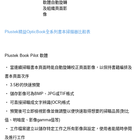
軟體自動旋轉
及組織頁面影
像
Plustek精益OpticBook全系列書本掃描器比較表
Plustek Book Pilot 軟體
‧ 當連續掃瞄書本頁面時能自動旋轉校正頁面影像，以保持書籍編排及
書本頁面次序
‧ 3.5秒的快速預覽
‧ 儲存影像可為BMP、JPG或TIF格式
‧ 可直接掃瞄成文字辨識(OCR)格式
‧ 預覽後可立即檢視影像並做調整以便快速取得想要的掃瞄品質(對比
值、明暗度、影像gamma值等)
‧ 工作檔案建立以儲存特定工作之所有影像與設定，使用者能隨時參閱
及進行工作