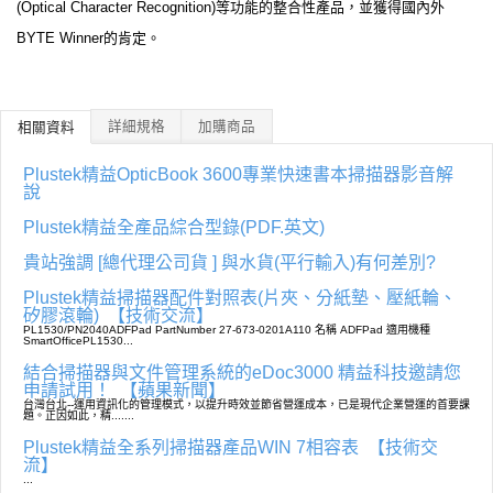
(Optical Character Recognition)等功能的整合性產品，並獲得國內外
BYTE Winner的肯定。
詳細規格
加購商品
相關資料
Plustek精益OpticBook 3600專業快速書本掃描器影音解
說
Plustek精益全產品綜合型錄(PDF.英文)
貴站強調 [總代理公司貨 ] 與水貨(平行輸入)有何差別?
Plustek精益掃描器配件對照表(片夾、分紙墊、壓紙輪、
矽膠滾輪)
【技術交流】
PL1530/PN2040ADFPad PartNumber 27-673-0201A110 名稱 ADFPad 適用機種
SmartOfficePL1530...
結合掃描器與文件管理系統的eDoc3000 精益科技邀請您
申請試用！
【蘋果新聞】
台灣台北--運用資訊化的管理模式，以提升時效並節省營運成本，已是現代企業營運的首要課
題。正因如此，精.......
Plustek精益全系列掃描器產品WIN 7相容表
【技術交
流】
...