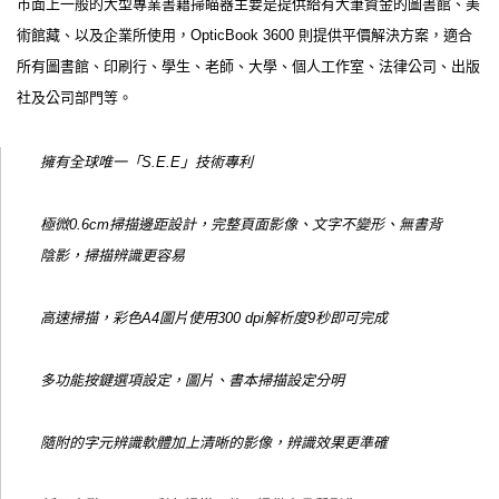
市面上一般的大型專業書籍掃瞄器主要是提供給有大筆資金的圖書館、美
術館藏、以及企業所使用，OpticBook 3600 則提供平價解決方案，適合
所有圖書館、印刷行、學生、老師、大學、個人工作室、法律公司、出版
社及公司部門等。
擁有全球唯一「S.E.E」技術專利
極微0.6cm掃描邊距設計，完整頁面影像、文字不變形、無書背
陰影，掃描辨識更容易
高速掃描，彩色A4圖片使用300 dpi解析度9秒即可完成
多功能按鍵選項設定，圖片、書本掃描設定分明
隨附的字元辨識軟體加上清晰的影像，辨識效果更準確