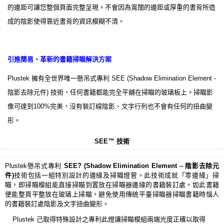
的邊距可讓您整個頁面完整呈現。不會因為寬闊的邊距或厚重的書背所造
成的陰影使得靠近書背的資訊模糊不清。
引進簡易、革新的書籍掃瞄解決方案
Plustek 擁有全世界唯一懸吊式專利 SEE (Shadow Elimination Element -
陰影去除元件) 技術，任何書籍都能完全平舖在掃瞄的玻璃板上。掃瞄影
像可達到100%完美，沒有裝訂線陰影、文字行列也不會有任何的扭曲變
形。
SEE™ 技術
Plustek懸吊式專利
SEE? (Shadow Elimination Element – 陰影去除元
件)
技術包括一組特別設計的邊緣及掃瞄燈管。此技術成就「零邊緣」掃
瞄，即掃瞄模組能直接掃瞄到置放在掃瞄器邊緣的書籍裝訂處。如此書籍
便能整頁平整放在玻璃上掃瞄，避免使用傳統平臺掃瞄器掃瞄書籍時惱人
的書籍裝訂處陰影及文字扭曲變形。
Plustek 己取得特殊設計之專利此燈讓掃瞄模組兩端光度正確以取得