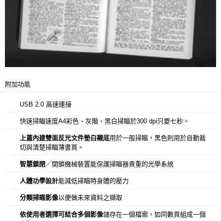
附加功能
USB 2.0
高速連接
快速掃瞄速度
A4彩色、灰階、黑白掃瞄於300 dpi只要七秒。
上蓋內建雙面反光文件墊白襯底
用於一般掃瞄，黑色則用於自動裁
切與清楚掃瞄薄書頁。
智慧鎖閉
／開鎖機械裝置能保護掃瞄器貴重的光學系統
人體功學設計
能減低掃瞄時身體的壓力
分類掃瞄影像
以便做未來資料之擷取
依使用者選擇可結合多個影像
儲存在一個檔案，如同數頁組成一個