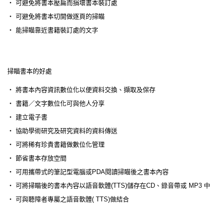
‧ 可避免將書本壓扁而損壞書本裝訂處
‧ 可避免將書本切開做逐頁的掃瞄
‧ 能掃瞄靠近書籍裝訂處的文字
掃瞄書本的好處
‧ 將書本內容資訊數位化以便資料交換、擷取及保存
‧ 書籍／文字數位化可與他人分享
‧ 建立電子書
‧ 協助學術研究及研究資料的資料傳送
‧ 可將稀有珍貴書籍做數位化管理
‧ 節省書本存放空間
‧ 可用攜帶式的筆記型電腦或PDA閱讀掃瞄後之書本內容
‧ 可將掃瞄後的書本內容以語音軟體(TTS)儲存在CD、錄音帶或 MP3 中
‧ 可與聽障者專屬之語音軟體( TTS)做結合