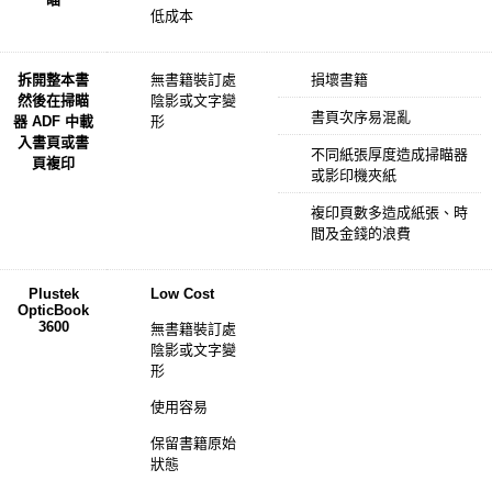
低成本
拆開整本書
無書籍裝訂處
損壞書籍
然後在掃瞄
陰影或文字變
書頁次序易混亂
器 ADF 中載
形
入書頁或書
不同紙張厚度造成掃瞄器
頁複印
或影印機夾紙
複印頁數多造成紙張、時
間及金錢的浪費
Plustek
Low Cost
OpticBook
3600
無書籍裝訂處
陰影或文字變
形
使用容易
保留書籍原始
狀態