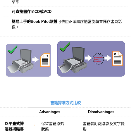
章節
可直接儲存至CD或VCD
簡易上手的Book Pilot軟體
可依照正確順序適當旋轉並儲存書頁影
像。
書籍掃瞄方式比較
Advantages
Disadvantages
以平臺式掃
保留書籍原始
書籍裝訂處陰影及文字變
瞄器掃瞄書
狀態
形