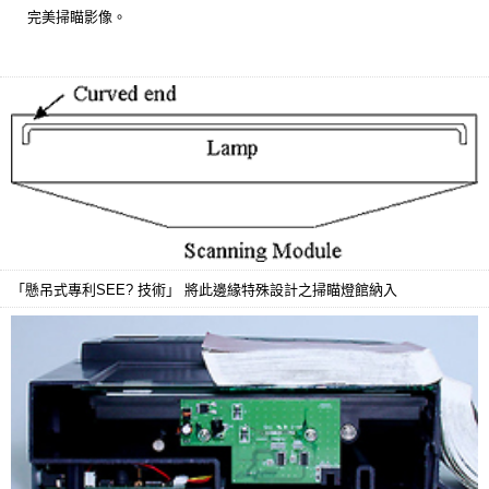
完美掃瞄影像。
「懸吊式專利SEE? 技術」
將此邊緣特殊設計之掃瞄燈館納入