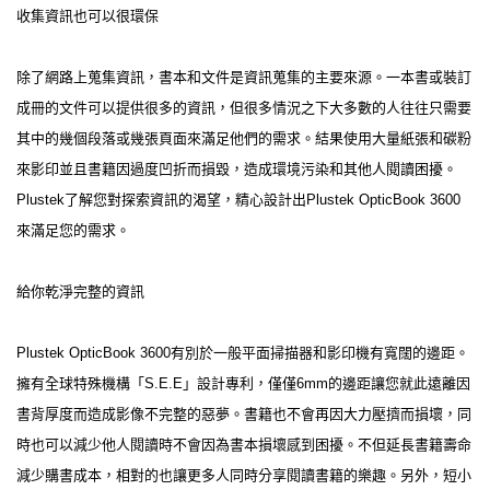
收集資訊也可以很環保
除了網路上蒐集資訊，書本和文件是資訊蒐集的主要來源。一本書或裝訂
成冊的文件可以提供很多的資訊，但很多情況之下大多數的人往往只需要
其中的幾個段落或幾張頁面來滿足他們的需求。結果使用大量紙張和碳粉
來影印並且書籍因過度凹折而損毀，造成環境污染和其他人閱讀困擾。
Plustek了解您對探索資訊的渴望，精心設計出Plustek OpticBook 3600
來滿足您的需求。
給你乾淨完整的資訊
Plustek OpticBook 3600有別於一般平面掃描器和影印機有寬闊的邊距。
擁有全球特殊機構「S.E.E」設計專利，僅僅6mm的邊距讓您就此遠離因
書背厚度而造成影像不完整的惡夢。書籍也不會再因大力壓擠而損壞，同
時也可以減少他人閱讀時不會因為書本損壞感到困擾。不但延長書籍壽命
減少購書成本，相對的也讓更多人同時分享閱讀書籍的樂趣。另外，短小