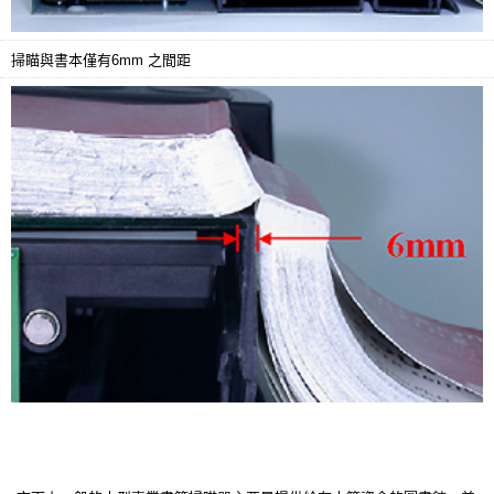
掃瞄與書本僅有6mm 之間距