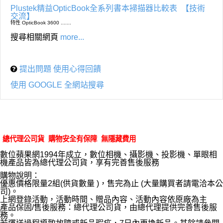
Plustek精益OpticBook全系列書本掃描器比較表
【技術
交流】
特性 OpticBook 3600 .......
搜尋相關網頁
more...
提出問題 使用心得回饋
使用 GOOGLE 全網站搜尋
總代理公司貨 購物安全有保障 無隱藏費用
數位蘋果網1994年成立，數位相機、攝影機、投影機、單眼相
機產品皆為總代理公司貨，享有完善售後服務
購物說明：
優惠價格限量2組(供貨數量 )，售完為止 (大量購買者請電洽本公
司)。
上網登錄活動，活動時間、贈品內容、活動內容依原廠為主
產品保固/售後服務：總代理公司貨，由總代理提供完善售後服
務。