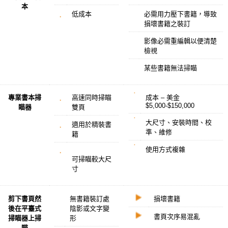
本
低成本
必需用力壓下書籍，導致
損壞書籍之裝訂
影像必需重編輯以便清楚
檢視
某些書籍無法掃瞄
專業書本掃
高速同時掃瞄
成本 – 美金
$5,000-$150,000
瞄器
雙頁
大尺寸、安裝時間、校
適用於精裝書
準、維修
籍
使用方式複雜
可掃瞄較大尺
寸
剪下書頁然
無書籍裝訂處
損壞書籍
後在平臺式
陰影或文字變
書頁次序易混亂
掃瞄器上掃
形
瞄