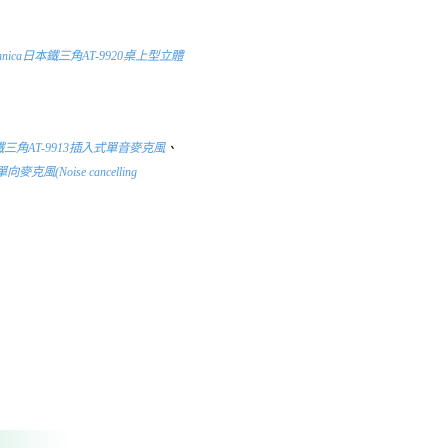
technica日本鐵三角AT-9920桌上型立體
a日本鐵三角AT-9913插入式單音麥克風
、
麥克風(Noise cancelling