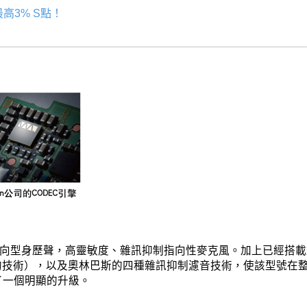
高3% S點！
度外向型身歷聲，高靈敏度、雜訊抑制指向性麥克風。加上已經搭載於高
能的技術），以及奧林巴斯的四種雜訊抑制濾音技術，使該型號在
了一個明顯的升級。