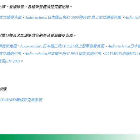
上課、會議錄音，各種聲音皆清楚完整紀錄。
0插入式立體麥克風
、
Audio-technica日本鐵三角AT-9900領夾式/桌上型立體麥克風
、
Audio-
對準目標音源能清晰收音的高音質單聲麥克風。
槍型單音麥克風
、
Audio-technica日本鐵三角AT-9921桌上型單音麥克風
、
Audio-technic
1插入式立體麥克風
、
Audio-technica日本鐵三角AT-9941指向式麥克風
、
OLYMPUS原廠ME12單向
(EM-288)
。
選購
ROWA2400無線麥克風系統