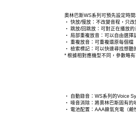
奧林巴斯WS系列可預先設定時
‧ 快放/慢放：不改變音程，只
‧ 跳放/回跳放：可對正在播放
‧ 局部重複放音：可以自由選擇
‧ 重複放音：可重複還原每個檔
‧ 檢索標記：可以快速尋找想聽
* 根據相對應機型不同，參數略
‧ 自動錄音：WS系列的Voice 
‧ 噪音消除：將奧林巴斯固有的
‧ 電池配置：AAA鎳氫充電（