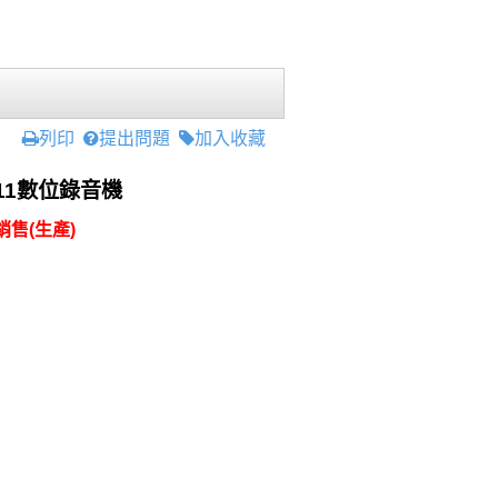
列印
提出問題
加入收藏
811數位錄音機
售(生產)