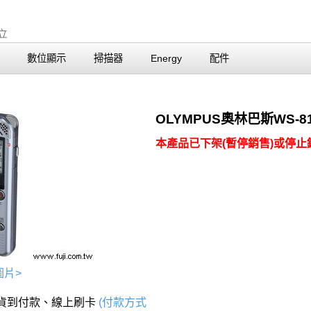
數位顯示
掃描器
Energy
配件
OLYMPUS奧林巴斯WS-
本產品已下架(暫停銷售)或停止銷
圖片>
、貨到付款、線上刷卡
(付款方式