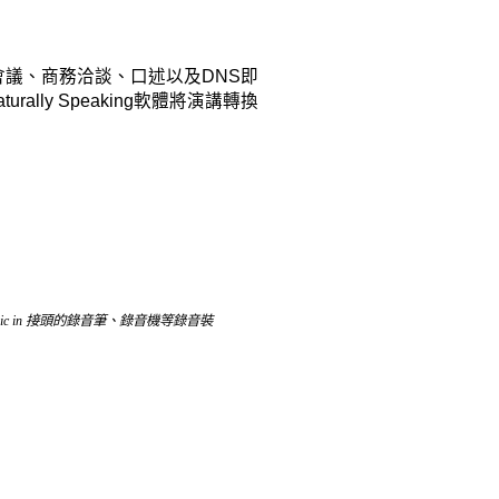
議、商務洽談、口述以及DNS即
ly Speaking軟體將演講轉換
 in 接頭的錄音筆、錄音機等錄音裝