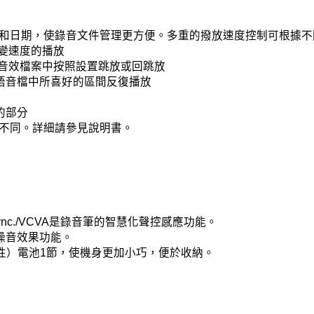
間和日期，使錄音文件管理更方便。多重的撥放速度控制可根據不
改變速度的播放
的音效檔案中按照設置跳放或回跳放
語音檔中所喜好的區間反復播放
的部分
有不同。詳細請參見說明書。
Sync./VCVA是錄音筆的智慧化聲控感應功能。
噪音效果功能。
鹼性）電池1節，使機身更加小巧，便於收納。