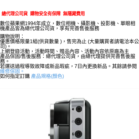
總代理公司貨 購物安全有保障 無隱藏費用
數位蘋果網1994年成立，數位相機、攝影機、投影機、單眼相
機產品皆為總代理公司貨，享有完善售後服務
購物說明：
優惠價格限量1組(供貨數量 )，售完為止 (大量購買者請電洽本公
司)。
上網登錄活動，活動時間、贈品內容、活動內容依原廠為主
產品保固/售後服務：總代理公司貨，由總代理提供完善售後服
務。
若運送過程導致故障或新品瑕疵，7日內更換新品。其餘請參閱
維修保固。
如何指定訂購
產品規格(顏色)