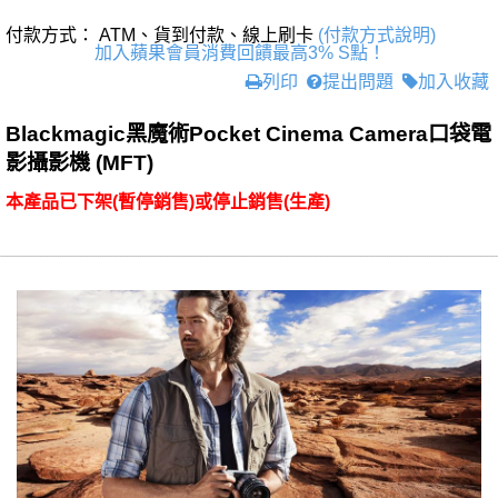
付款方式： ATM、貨到付款、線上刷卡
(付款方式說明)
加入蘋果會員消費回饋最高3% S點！
列印
提出問題
加入收藏
Blackmagic黑魔術Pocket Cinema Camera口袋電
影攝影機 (MFT)
本產品已下架(暫停銷售)或停止銷售(生產)