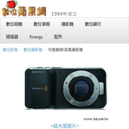
數位相機
數位單眼
攝影機
數位顯示
掃描器
Energy
配件
數位影像
數位攝影機
可換鏡頭/高階攝影機
<超大張圖片>