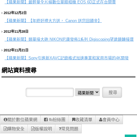
【蘋果新聞】
最輕量全片幅數位單眼相機 EOS 6D正式在台開賣
2012年12月2日
【蘋果新聞】
【年終好禮大方送， Canon 送您回饋金】
2012年11月28日
【蘋果新聞】
類單接大砲 NIKON尼康發佈1系列 Digiscoping望遠鏡轉接環
2012年11月21日
【蘋果新聞】
Sony引進新XAVC記錄格式加速專業和家用市場的4K開發
網站資料搜尋
關於數位蘋果網
fb紛絲團
收藏清單
會員中心
購物安全
版權說明
常見問題