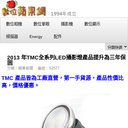
數位相機
數位單眼
攝影機
數位顯示
掃描器
Energy
配件
2013 年TMC全系列LED攝影燈產品提升為三年保
固
分類：蘋果新聞 編號：S2577
TMC 產品皆為工廠直營，第一手貨源，產品性價比
高，價格優惠。