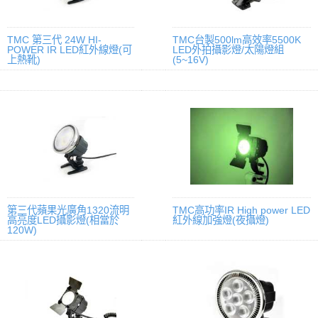
TMC 第三代 24W HI-
TMC台製500lm高效率5500K
POWER IR LED紅外線燈(可
LED外拍攝影燈/太陽燈組
上熱靴)
(5~16V)
第三代蘋果光廣角1320流明
TMC高功率IR High power LED
高亮度LED攝影燈(相當於
紅外線加強燈(夜攝燈)
120W)