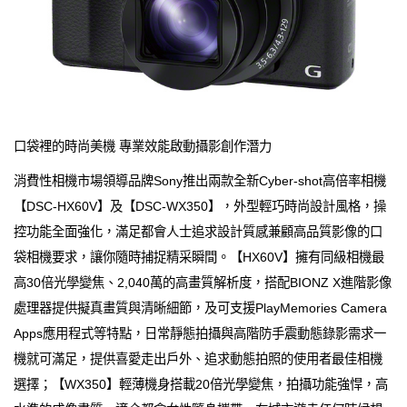
口袋裡的時尚美機 專業效能啟動攝影創作潛力
消費性相機市場領導品牌Sony推出兩款全新Cyber-shot高倍率相機
【DSC-HX60V】及【DSC-WX350】，外型輕巧時尚設計風格，操
控功能全面強化，滿足都會人士追求設計質感兼顧高品質影像的口
袋相機要求，讓你隨時捕捉精采瞬間。【HX60V】擁有同級相機最
高30倍光學變焦、2,040萬的高畫質解析度，搭配BIONZ X進階影像
處理器提供擬真畫質與清晰細節，及可支援PlayMemories Camera
Apps應用程式等特點，日常靜態拍攝與高階防手震動態錄影需求一
機就可滿足，提供喜愛走出戶外、追求動態拍照的使用者最佳相機
選擇；【WX350】輕薄機身搭載20倍光學變焦，拍攝功能強悍，高