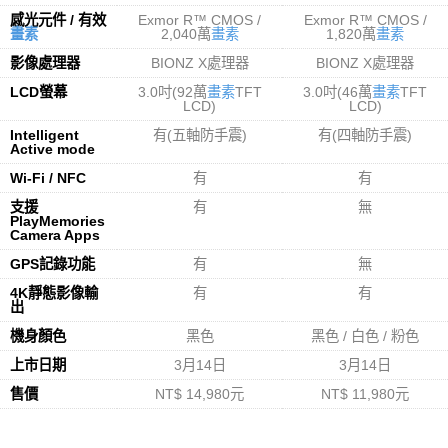
感光元件 / 有效
Exmor R™ CMOS /
Exmor R™ CMOS /
畫素
2,040萬
畫素
1,820萬
畫素
影像處理器
BIONZ X處理器
BIONZ X處理器
LCD螢幕
3.0吋(92萬
畫素
TFT
3.0吋(46萬
畫素
TFT
LCD)
LCD)
Intelligent
有(五軸防手震)
有(四軸防手震)
Active mode
Wi-Fi / NFC
有
有
支援
有
無
PlayMemories
Camera Apps
GPS記錄功能
有
無
4K靜態影像輸
有
有
出
機身顏色
黑色
黑色 / 白色 / 粉色
上市日期
3月14日
3月14日
售價
NT$ 14,980元
NT$ 11,980元