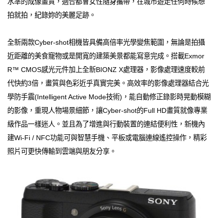
水準的成像畫質，適合都會女性隨身攜帶，在城市遊走任何時候想
拍就拍，紀錄妳的美麗足跡。
全新兩款Cyber-shot相機皆具備高倍率光學變焦範圍，無論是拍攝
近距離的美食寵物或是開寬的建築美景都能寫意完成。搭載Exmor
R™ CMOS感光元件加上全新BIONZ X處理器，影像處理速度較前
代快約3倍，畫質與色彩近乎真實完美。高效率的影像處理器結合光
學防手震(Intelligent Active Mode技術)，能自動修正錄影時晃動模糊
的影像，重現人物場景細節，讓Cyber-shot的Full HD畫質就像專業
級作品一樣迷人。並且為了增進與行動裝置的連結便利性，新機內
建Wi-Fi / NFC功能可與智慧手機、平板或電腦連線遙控操作，精彩
照片可更快傳輸到雲端與朋友分享。