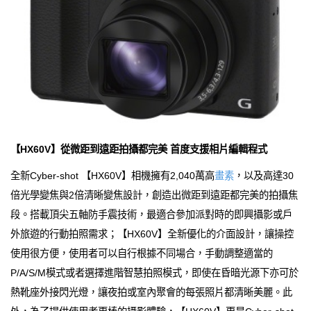
【HX60V】從微距到遠距拍攝都完美 首度支援相片編輯程式
全新Cyber-shot 【HX60V】相機擁有2,040萬高
畫素
，以及高達30
倍光學變焦與2倍清晰變焦設計，創造出微距到遠距都完美的拍攝焦
段。搭載頂尖五軸防手震技術，最適合參加派對時的即興攝影或戶
外旅遊的行動拍照需求；【HX60V】全新優化的介面設計，讓操控
使用很方便，使用者可以自行根據不同場合，手動調整適當的
P/A/S/M模式或者選擇進階智慧拍照模式，即使在昏暗光源下亦可於
熱靴座外接閃光燈，讓夜拍或室內聚會的每張照片都清晰美麗。此