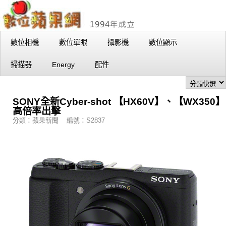
數位相機
數位單眼
攝影機
數位顯示
掃描器
Energy
配件
SONY全新Cyber-shot 【HX60V】、【WX350】
高倍率出擊
分類：蘋果新聞 編號：S2837