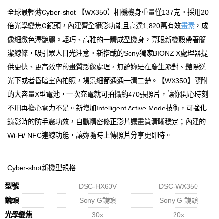
全球最輕薄Cyber-shot 【WX350】相機機身重量僅137克。採用20
倍光學變焦G鏡頭，內建齊全攝影功能且高達1,820萬有效
畫素
，成
像細緻色澤艷麗。輕巧、高雅的一體成型機身，亮眼新機殼帶著簡
潔線條，吸引眾人目光注意。新搭載的Sony獨家BIONZ X處理器提
供更快、更高效率的畫質影像處理，無論妳是在慶生派對、豔陽逆
光下或者昏暗室內拍照，場景細節通通一清二楚。【WX350】隨附
的大容量X型電池，一次充電就可拍攝約470張照片，讓你開心時刻
不用再擔心電力不足。新增加Intelligent Active Mode技術，可強化
錄影時的防手震功效，自動精密修正影片讓畫質清晰穩定；內建的
Wi-Fi/ NFC連線功能，讓妳隨時上傳照片分享更即時。
Cyber-shot新機型規格
型號
DSC-HX60V
DSC-WX350
鏡頭
Sony G鏡頭
Sony G 鏡頭
光學變焦
30x
20x