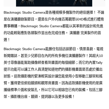
Blackmagic Studio Camera是各種規模多機製作的絕佳選擇！ 不論
是在演播廳錄製節目，還是在戶外向幾百萬觀眾以HD格式進行體育
賽事轉播，Blackmagic Studio Camera都能以其革新的設計和先進
的功能輕鬆應對各類製作並出色完成任務。 演播廳 完美製作的首
選！
Blackmagic Studio Camera能勝任包括訪談節目、情景喜劇、電視
新聞雜誌，甚至少兒節目在內的所有多機位演播廳製作！其超大10
英寸尋像器能幫助攝像師查看到畫面的每個細節；而它的內置Tally
提示功能可以讓工作人員清楚知道他們的攝影機畫面是否處於播出
狀態。這款攝影機的緊湊輕質設計讓您能使用小型移動三腳架和搖
臂，獲得更佳俯拍鏡頭和觀眾席畫面。因為這款攝影機使用的是廣
播級標準介面和安裝孔，所以它可以相容您已有的裝備，包括三腳
架、攝影機台座、鏡頭、提詞器以及更多設備！