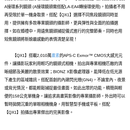
A接環系列鏡頭 (A接環鏡頭需搭配LA-EA4轉接環使用)，拍攝者不用
再受限於單一機身取景，搭配【QX1】選擇不同焦段鏡頭同時並
用，提供擁有多款專業鏡頭的攝影師，更具彈性與全面的拍攝選
擇。如在婚禮中，用遠焦鏡頭捕捉儀式進行的完整節奏，同時也用
短焦鏡頭將新娘最感動的表情清楚呈現！
【QX1】搭載2,010萬
畫素
的APS-C Exmor™ CMOS大感光元
件，讓攝影玩家利用輕巧的鏡頭式相機，拍出與專業相機匹敵的清
晰細節及美麗的散景效果；BIONZ X影像處理器，能降低在低光源
下產生的區域雜訊，搭配首創的內建閃光燈(GN4)，不論室內、夜景
或背光情況，都能輕鬆捕捉最佳畫面。如此出眾的功能，精簡與輕
便的158公克單機身，讓追求高畫質影像的專業攝影師，外出時可以
暫時拋開沉重的單眼相機機身，用智慧型手機或平板，搭配
【QX1】拍攝出專業傑出的完美影像。