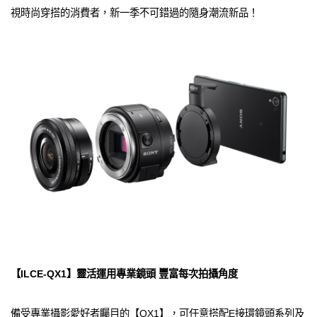
視時尚穿搭的消費者，新一季不可錯過的隨身潮流新品！
【ILCE-QX1】靈活運用專業鏡頭 豐富每次拍攝角度
備受專業攝影愛好者矚目的【QX1】，可任意搭配E接環鏡頭系列及