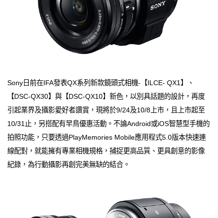
Sony日前在IFA發表QX系列新款鏡頭式相機-【ILCE- QX1】、
【DSC-QX30】與【DSC-QX10】新色，以別具話題的設計，再度
引起業界及攝影愛好者讚賞，現將於9/24及10/8上市，且上市起至
10/31止，另搭配有早鳥優惠活動。不論Android或iOS智慧型手機的
拍照功能，只要透過PlayMemories Mobile應用程式5.0版本快速連
線配對，就能擁有專業相機規格，捕捉更高品質、更具創意的影像
紀錄，為行動攝影再創完美無缺的結合。