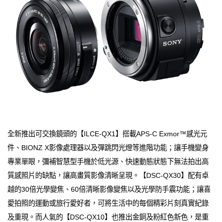
全新推出可交換鏡頭的【ILCE-QX1】搭載APS-C Exmor™感光元
件、BIONZ X影像處理器以及彈跳閃光燈等進階功能；讓手機變身
專業單眼，彌補智慧型手機於低光源、快速動態狀態下無法拍出高
質感照片的缺點，讓高畫質影像清晰呈現。【DSC-QX30】配有卓
越的30倍光學變焦、60倍清晰影像變焦以及光學防手震功能；讓喜
愛拍照的運動或旅行愛好者，可將生活中的每個精彩片刻真實紀錄
及重現。而人氣的【DSC-QX10】也推出金銅及粉紅色新色，是重