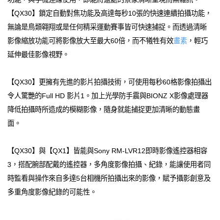
【QX30】鎖定自動對焦功能及高達每秒10張的快速連續拍攝功能，
無論是鳥類翱翔或是任何精采運動賽事皆可快速捕捉。而透過清晰
影像縮放功能可將影像放大至最大60倍，而不犧牲有效
畫素
，輕巧
延伸最佳影像視野。
【QX30】更擁有先進的影片拍攝技術，可使用每秒60格影像拍攝出
令人驚艷的Full HD 影片1。加上光學防手震與BIONZ X影像處理器
降低拍攝時所造成的模糊影像，隨身就能捕捉更加清晰的動態畫
面。
【QX30】與【QX1】皆能與Sony RM-LVR12即時影像遙控器相容
3，搭配腕部配戴的遙控器，多角度影像拍攝、紀錄，能讓使用者同
時監看與操作來自多達5台相機所拍攝出來的影像，賦予攝影創意及
多重角度影像紀錄的可能性。