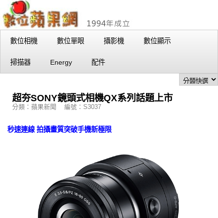
數位相機
數位單眼
攝影機
數位顯示
掃描器
Energy
配件
超夯SONY鏡頭式相機QX系列話題上市
分類：蘋果新聞 編號：S3037
秒速連線 拍攝畫質突破手機新極限