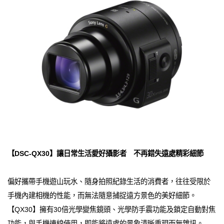
【DSC-QX30】讓日常生活愛好攝影者 不再錯失遠處精彩細節
偏好攜帶手機遊山玩水、隨身拍照紀錄生活的消費者，往往受限於
手機內建相機的性能，而無法隨意捕捉遠方景色的美好細節。
【QX30】擁有30倍光學變焦鏡頭、光學防手震功能及鎖定自動對焦
功能，與手機連線使用，即能將遠處的景象清晰重現而無雜訊。