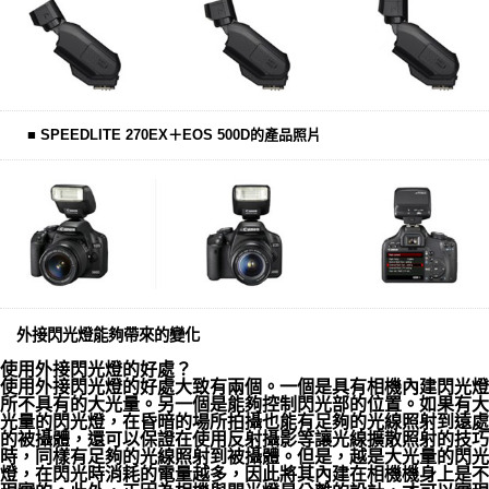
■ SPEEDLITE 270EX＋EOS 500D的產品照片
外接閃光燈能夠帶來的變化
使用外接閃光燈的好處？
使用外接閃光燈的好處大致有兩個。一個是具有相機內建閃光燈
所不具有的大光量。另一個是能夠控制閃光部的位置。如果有大
光量的閃光燈，在昏暗的場所拍攝也能有足夠的光線照射到遠處
的被攝體，還可以保證在使用反射攝影等讓光線擴散照射的技巧
時，同樣有足夠的光線照射到被攝體。但是，越是大光量的閃光
燈，在閃光時消耗的電量越多，因此將其內建在相機機身上是不