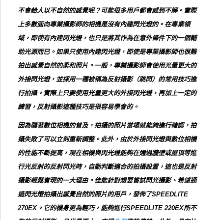
不會給人以不自然的感覺呢？可能很多用戶都會感到不解。實際
上多數面向專業攝影師的相機是沒有內建閃光燈的。在專業領
域，即使有內建閃光燈，也只是將其作為在意外條件下的一個輔
助光源而已。如果只使用內建閃光燈，即使是專業攝影師也很難
拍出感覺自然的柔和照片。一般，專業攝影師會使用光量更大的
外接閃光燈，並採用一種被稱為反射攝影（跳閃）的常用技巧進
行拍攝。實際上只要使用光量更大的外接閃光燈，再加上一定的
練習，反射攝影這種技巧是很容易學會的。
因為隨著數位相機的普及，拍攝的照片當場就能夠進行確認，拍
攝失敗了可以立刻重新調整。此外，由於外接閃光燈與數位相機
的性能不斷提高，現在相機與閃光燈能夠在通過牆壁或屋頂等進
行光反射的反射閃光時，自動判斷適合的拍攝設置，這也是反射
攝影輕鬆實現的一大理由。佳能針對想要嘗試閃光攝影、希望通
過閃光燈拍攝出感覺自然的照片的用戶，發佈了SPEEDLITE
270EX。它的機身更為輕巧，能夠進行SPEEDLITE 220EX所不