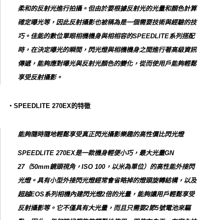
柔和的反射光進行拍攝。但由於要根據反射光的光量和顏色計算
確定曝光等，因此反射攝影也被稱為是一個需要技術與經驗的技
巧。佳能的數位單眼相機機身與相相容的SPEEDLITE系列搭配
時，在決定曝光的瞬間，閃光燈與相機機身之間進行著高級資訊
傳遞，能夠應對曝光與反射光顏色的變化，從而使用戶能夠輕鬆
享受反射攝影。
‧SPEEDLITE 270EX的特徵
能夠隨時隨地輕鬆享受真正閃光攝影樂趣的高性價比閃光燈
SPEEDLITE 270EX是一款機身輕便小巧，最大光量GN
27（50mm鏡頭視角，ISO 100，以米為單位）的高性能外接閃
光燈。具有小型外接閃光燈經常會省略掉的燈頭旋轉結構，以及
超越EOS系列相機內建閃光燈2倍的光量，能夠讓用戶輕鬆享受
反射攝影等。它不僅具有大光量，而且只需要2節5號電池來驅