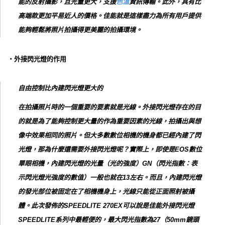
能的反射攝影，且光量更大，支援
色溫
資訊傳輸。此外，具有比
高端款更加平易近人的價格。佳能就是這樣盡力為所有用戶提供
能夠輕鬆將照片拍攝得更美麗的拍攝環境。
‧外接閃光燈的作用
自由控制比內建閃光燈更大的
在拍攝照片時的一個重要的要素就是光線。外接閃光燈存在的目
的就是為了能夠控制更大量的作為重要因素的光線，拍攝出與想
像中效果相同的照片。但大多數數位相機的機身都已經內建了閃
光燈，那為什麼還需要外接閃光燈呢？實際上，即使是EOS數位
單眼相機，內建閃光燈的光量（光的強度）GN（閃光指數：表
示閃光燈光強度的數值）一般也就在13左右。而且，內建閃光燈
的發光部位被固定在了相機機身上，光線只能從正面照射被攝
體。此次發佈的SPEEDLITE 270EX可以說是佳能外接閃光燈
SPEEDLITE系列中最輕便的，最大閃光指數為27（50mm鏡頭