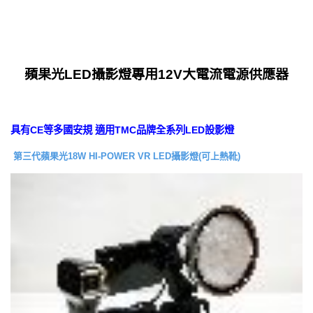
蘋果光LED攝影燈專用12V大電流電源供應器
具有CE等多國安規 適用TMC品牌全系列LED設影燈
第三代蘋果光18W HI-POWER VR LED攝影燈(可上熱靴)