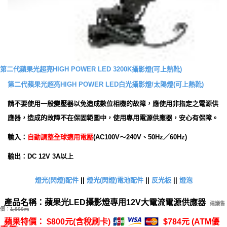
第二代蘋果光超亮HIGH POWER LED 3200K攝影燈(可上熱靴)
第二代蘋果光超亮HIGH POWER LED白光攝影燈/太陽燈(可上熱靴)
請不要使用一般變壓器以免造成數位相機的故障，應使用非指定之電源供
應器，造成的故障不在保固範圍中，使用專用電源供應器，安心有保障。
輸入
：
自動調整全球適用電壓
(
AC100V～240V、50Hz／60Hz)
輸出
：
DC 12V 3A以上
燈光(閃燈)配件
||
燈光(閃燈)電池配件
||
反光板
||
燈泡
產品名稱：蘋果光LED攝影燈專用12V大電流電源供應器
建議售
價：
1,800元
蘋果特價： $800元(含稅刷卡)
$784元 (ATM優