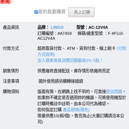
惠價)
是的我要購買
產品資訊
品牌：
LINGO
型號：AC-12V4A
訂購編號：#A7459 條碼/廠家型號 ：F #FUJI-
AC12V4A
付款方式
超商取貨付款、 ATM、貨到付款、線上刷卡
(付款
方式說明)
加入蘋果會員消費回饋最高3% S點！
銷售情形
供應廠商直接配送，庫存情形依廠商而定
注意事項
國外使用請另購轉接插頭
購物須知
版面有限，在網路上找不到的，可直接
提出問題
，
如果妳不確定是否適用妳的機器，可將使用機型於
訂購時備註中註明，由本公司代為確認。
如何指定訂購
產品規格(顏色)
限量供應10(組/個)，售完為止(大量訂購請洽本公
司)