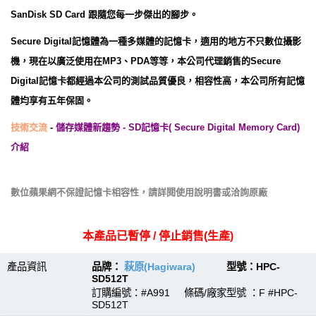
SanDisk SD Card 跟隨您每一步傑出的腳步。
Secure Digital記憶體為一種多媒體的記憶卡，適用的地方不只數位攝影
機，現在以廣泛使用在MP3、PDA等等，本公司代理銷售的Secure
Digital記憶卡都經過本公司的測試品質優良，相容性高，本公司所有記憶
體均享有五年保固。
技術交流
-
儲存媒體新趨勢 - SD記憶卡( Secure Digital Memory Card)
介紹
數位蘋果網不保證記憶卡相容性，請詳閱使用說明書或洽詢原廠
本產品已暫停 / 停止銷售(生產)
產品資訊
品牌：
萩原(Hagiwara)
型號：HPC-
SD512T
訂購編號：#A991 條碼/廠家型號 ：F #HPC-
SD512T