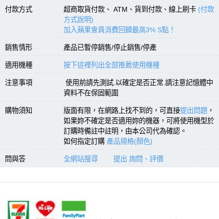
付款方式
超商取貨付款、 ATM、貨到付款、線上刷卡
(付款
方式說明)
加入蘋果會員消費回饋最高3% S點！
銷售情形
產品已暫停銷售/停止銷售/停產
適用機種
按下這裡列出全部推薦使用機種
注意事項
使用前請先測試.以確定是否正常.請注意記憶體中
資料不在保固範圍
購物須知
版面有限，在網路上找不到的，可直接
提出問題
，
如果妳不確定是否適用妳的機器，可將使用機型於
訂購時備註中註明，由本公司代為確認。
如何指定訂購
產品規格(顏色)
問與答
全網站搜尋
提出 詢問、評價