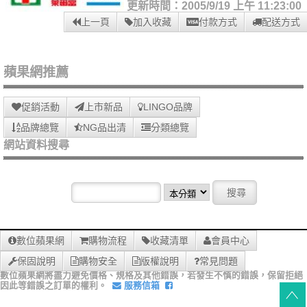
更新時間：2005/9/19 上午 11:23:00
上一頁
加入收藏
付款方式
配送方式
蘋果網推薦
促銷活動
上市新品
LINGO品牌
品牌總覽
NG品出清
分類總覽
網站資料搜尋
數位蘋果網
購物流程
收藏清單
會員中心
保固說明
購物安全
版權說明
常見問題
數位蘋果網將盡力避免價格、規格及其他錯誤，若發生不慎的錯誤，保留拒絕
因此等錯誤之訂單的權利。
服務信箱