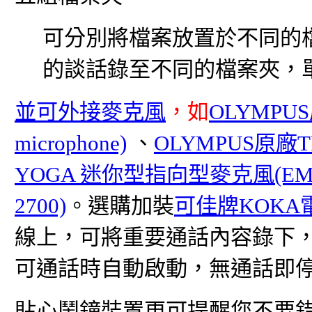
可分別將檔案放置於不同的
的談話錄至不同的檔案夾，
並可外接麥克風
，如
OLYMPUS
microphone)
、
OLYMPUS原廠TP
YOGA 迷你型指向型麥克風(EM-
2700)
。選購加裝
可佳牌KOKA電
線上，可將重要通話內容錄下，
可通話時自動啟動，無通話即
貼心鬧鐘裝置更可提醒您不要錯過重