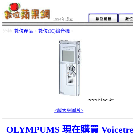
1994年成立
分類
數位產品
>
數位(IC)錄音機
>
<超大張圖片>
OLYMPUMS 現在購買 Voic