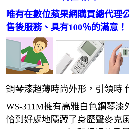
唯有在數位蘋果網購買總代理
售後服務、具有100％的滿意！
鋼琴漆超薄時尚外形，引領時 
WS-311M擁有高雅白色鋼琴
恰到好處地隱藏了身歷聲麥克風。