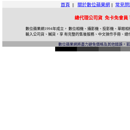
首頁
||
關於數位蘋果網
||
常見問
總代理公司貨 免卡免會員
數位蘋果網1994年成立， 數位相機、攝影機、投影機、單眼
輸入公司貨、贓貨，享 有完整的售後服務、中文操作手冊、總
數位蘋果網將盡力避免價格及其他錯誤，
l
i
n