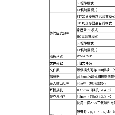
SP標準模式
LP長時間模式
STXQ身歷聲超高音質模
STHQ身歷聲高音質模式
身歷聲 SP模式
整體回應頻率
HQ高音質模式
SP標準模式
LP長時間模式
WMA /MP3
播放格式
文件夾數
5個文件夾
文件數
每個檔夾可存 200個檔 （M
揚聲器
φ18mm內建式圓形動態
最大輸出功率
70mW （8Ω揚聲器)
耳機插孔
Φ3.5mm（阻抗8Ω以上）
麥克風插孔
3.5mm（阻抗2 kΩ以上）
使用一個AAA三號鹼性電
錄音時：約11.5-21小時