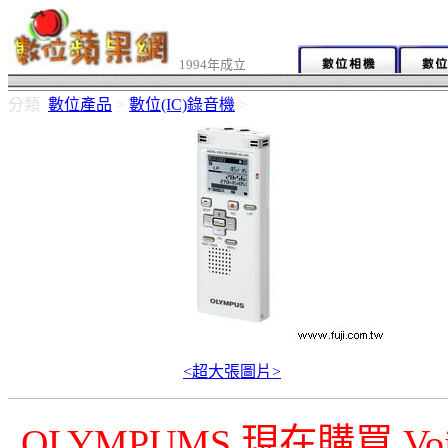
1994年成立
分類
數位產品
>
數位(IC)錄音機
>
<超大張圖片>
OLYMPUMS 現在購買 Vo