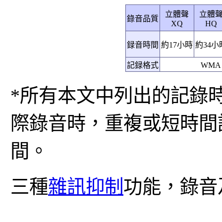
立體聲
立體
錄音品質
XQ
HQ
録音時間
約17小時
約34小
記録格式
WMA（
*所有本文中列出的記錄
際錄音時，重複或短時間
間。
三種
雜訊抑制
功能，錄音