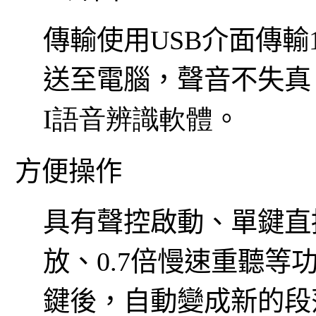
傳輸使用USB介面傳輸
送至電腦，聲音不失真
I
語音辨識軟體
。
方便操作
具有
聲控啟動
、單鍵直
放、0.7倍慢速重聽等
鍵後，自動變成新的段