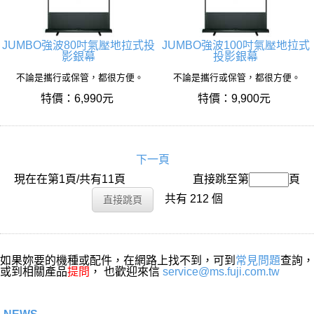
JUMBO強波80吋氣壓地拉式投
JUMBO強波100吋氣壓地拉式
影銀幕
投影銀幕
不論是攜行或保管，都很方便。
不論是攜行或保管，都很方便。
特價：6,990元
特價：9,900元
下一頁
現在在第1頁/共有11頁
搜尋名稱：
直接跳至第
頁
共有 212 個
如果妳要的機種或配件，在網路上找不到，可到
常見問題
查詢，
或到相關產品
提問
， 也歡迎來信
service@ms.fuji.com.tw