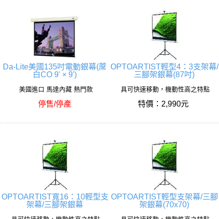
Da-Lite美國135吋電動銀幕(蓆
OPTOARTIST輕型4：3支架幕/
白CO 9' × 9')
三腳架銀幕(87吋)
美國進口 馬達內藏 熱門款
具可快速移動，機動性高之特點
停售/停產
特價：2,990元
OPTOARTIST寬16：10輕型支
OPTOARTIST輕型支架幕/三腳
架幕/三腳架銀幕
架銀幕(70x70)