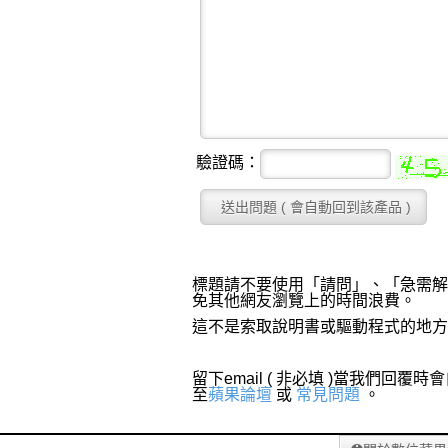
驗證碼：
標題請不要使用「請問」、「急需解
免其他網友瀏覽上的時間浪費。
這不是索取說明書或驅動程式的地方
留下email ( 非必填 )當我
至
蘋果論壇
或
常見問題
。