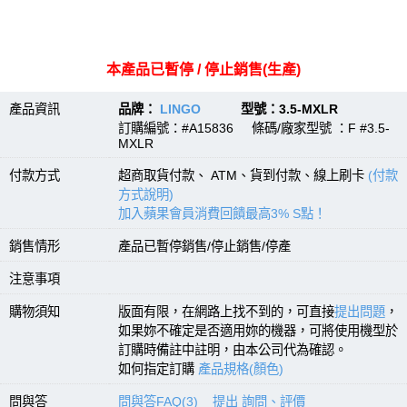
本產品已暫停 / 停止銷售(生產)
產品資訊
品牌：
LINGO
型號：3.5-MXLR
訂購編號：#A15836 條碼/廠家型號 ：F #3.5-
MXLR
付款方式
超商取貨付款、 ATM、貨到付款、線上刷卡
(付款
方式說明)
加入蘋果會員消費回饋最高3% S點！
銷售情形
產品已暫停銷售/停止銷售/停產
注意事項
購物須知
版面有限，在網路上找不到的，可直接
提出問題
，
如果妳不確定是否適用妳的機器，可將使用機型於
訂購時備註中註明，由本公司代為確認。
如何指定訂購
產品規格(顏色)
問與答
問與答FAQ(3)
提出 詢問、評價