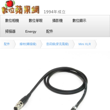
數位相機
數位單眼
攝影機
數位顯示
掃描器
Energy
配件
配件
線材(轉接線)
音訊線(麥克風線)
Mini XLR