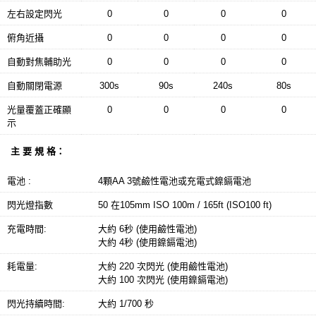
左右設定閃光
0
0
0
0
俯角近攝
0
0
0
0
自動對焦輔助光
0
0
0
0
自動關閉電源
300s
90s
240s
80s
光量覆蓋正確顯
0
0
0
0
示
主 要 規 格：
電池 :
4顆AA 3號鹼性電池或充電式鎳鎘電池
閃光燈指數
50 在105mm ISO 100m / 165ft (ISO100 ft)
充電時間:
大約 6秒 (使用鹼性電池)
大約 4秒 (使用鎳鎘電池)
耗電量:
大約 220 次閃光 (使用鹼性電池)
大約 100 次閃光 (使用鎳鎘電池)
閃光持續時間:
大約 1/700 秒