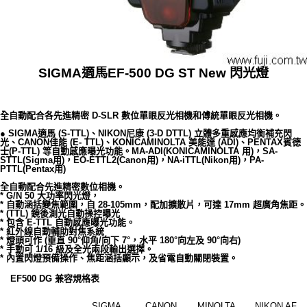
SIGMA適馬EF-500 DG ST New 閃光燈
全自動配合各先進精密 D-SLR 數位單眼反光相機和傅統單眼反光相機。
● SIGMA適馬 (S-TTL)、NIKON尼康 (3-D DTTL) 立體多重感應均衡補充閃
光、CANON佳能 (E- TTL)、KONICAMINOLTA
美能達 (ADI)、PENTAX賓德
士(P-TTL) 等自動感應曝光功能。MA-ADI(KONICAMINOLTA
用)，SA-
STTL(Sigma用)，EO-ETTL2(Canon用)，NA-iTTL(Nikon用)，PA-
PTTL(Pentax用)
全自動配合先進精密數位相機。
* G/N 50 大功率閃光燈，
* 自動涵括變焦範圍，自 28-105mm，配加擴散片，可達 17mm 超廣角焦距。
* (TTL) 鏡後測光自動操控曝光
* 包含 E-TTL 自動感應曝光功能。
* 紅外線自動輔助對焦系統
* 燈頭可作 (垂直 90°仰角/向下 7°，水平 180°向左及 90°向右)
* 手動可 1/16 級及全光兩段輸出選擇。
* 內置閃燈預備操作、焦距涵括顯示，及省電自動關閉裝置。
EF500 DG 兼容規格表
SIGMA
CANON
MINOLTA
NIKON AF