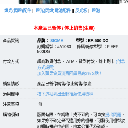
燈光(閃燈)配件
||
燈光(閃燈)電池配件
||
反光板
||
燈泡
本產品已暫停 / 停止銷售(生產)
產品資訊
品牌：
SIGMA
型號：EF-500 DG
訂購編號：#A1063 條碼/廠家型號 ：F #EF-
500DG
付款方式
超商取貨付款、 ATM、貨到付款、線上刷卡
(付款
方式說明)
加入蘋果會員消費回饋最高3% S點！
銷售情形
產品已暫停銷售/停止銷售/停產
適用機種
按下這裡列出全部推薦使用機種
注意事項
無
購物須知
版面有限，在網路上找不到的，可直接
提出問題
，
如果妳不確定是否適用妳的機器，可將使用機型於
訂購時備註中註明，由本公司代為確認。