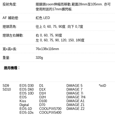
投射角度:
隨鏡頭zoom伸縮而移動,範圍28mm至105mm. 亦可
使用附送的17mm擴閃板.
AF 補助燈:
紅色 LED
燈頭昂角:
往上 0, 60, 75, 90度. 向下 0,7度
燈頭左右轉動:
右 0, 60, 75, 90度
左 0, 60, 75, 90, 120, 150, 180度
寬x高x長:
76x138x116mm
重量:
320g
適用機種：
SIGMA
CANON
NIKON
KONICAMINOLTA
PENTAX
SD9
EOS D30
D1
DiMAGE 5
*istD
SD10
EOS D60
D1X
DiMAGE 7
EOS 10D
D1H
DiMAGE 7i
EOS
D2H
DiMAGE 7Hi
Kiss
D100
DiMAGE A1
Digital
D70
DiMAGE Z1
EOS-1D
COOLPIX5700
DiMAGE Z2
EOS-1Ds
COOLPIX5400