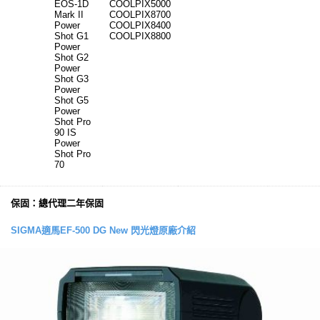
EOS-1D
COOLPIX5000
Mark II
COOLPIX8700
Power
COOLPIX8400
Shot G1
COOLPIX8800
Power
Shot G2
Power
Shot G3
Power
Shot G5
Power
Shot Pro
90 IS
Power
Shot Pro
70
保固：總代理二年保固
SIGMA適馬EF-500 DG New 閃光燈原廠介紹