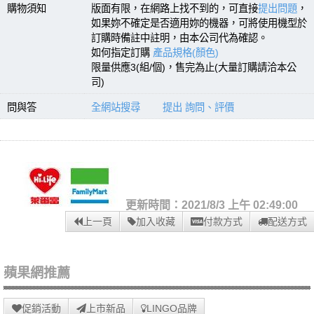
購物須知
版面有限，在網路上找不到的，可直接
提出問題
，
如果妳不確定是否適用妳的機器，可將使用機型於
訂購時備註中註明，由本公司代為確認。
如何指定訂購
產品規格(顏色)
限量供應3(組/個)，售完為止(大量訂購請洽本公
司)
問與答
全網站搜尋
提出 詢問、評價
更新時間：2021/8/3 上午 02:49:00
上一頁
加入收藏
付款方式
配送方式
蘋果網推薦
促銷活動
上市新品
LINGO品牌