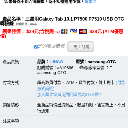
如果有找不到的傳輸線，或不知道適用型號，
請來信
產品名稱：三星用Galaxy Tab 10.1 P7500 P7510 USB OTG
轉接線
建議售價：
88元
蘋果特價： $39元(含稅刷卡)
$38元 (ATM優惠
價)
是的我要購買
產品資訊
品牌：
LINGO
型號：samsung-OTG
訂購編號：#A10866 條碼/廠家型號 ：F
#samsung-OTG
付款方式
超商取貨付款、 ATM、貨到付款、線上刷卡
(付款
方式說明)
加入蘋果會員消費回饋最高3% S點！
銷售情形
全新品特價出清商品，數量有限，售完為止，不另
行通知
注意事項