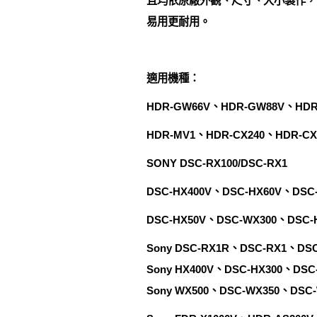
且均依原廠外觀、尺寸、大小製作，
易用更耐用。
適用機種：
HDR-GW66V、HDR-GW88V、HDR
HDR-MV1、HDR-CX240、HDR-CX2
SONY DSC-RX100/DSC-RX1
DSC-HX400V、DSC-HX60V、DSC
DSC-HX50V、DSC-WX300、DSC-
Sony DSC-RX1R、DSC-RX1、DS
Sony HX400V、DSC-HX300、DSC
Sony WX500、DSC-WX350、DSC-