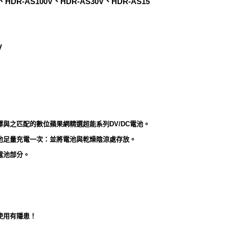
V、HDR-AS100V、HDR-AS30V、HDR-AS15
V
與之匹配的數位蘋果網精選超能系列DV/DC電池。
池足量充電一次：並將電池與乾燥陰涼處存放。
電池部分。
使用有隱患！