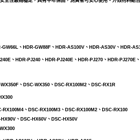
安全性最為穩定，具有半年保固，消費者可安心使用。外殼材料結
-GW66L、HDR-GW88F、HDR-AS100V、HDR-AS30V、HDR-AS
40E、HDR-PJ240、HDR-PJ240E、HDR-PJ270、HDR-PJ270E、
-WX350F、DSC-WX350、DSC-RX100M2、DSC-RX1R
HX300
C-RX100M4、DSC-RX100M3、DSC-RX100M2、DSC-RX100
-HX90V、DSC-HX60V、DSC-HX50V
WX300