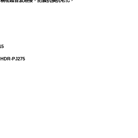
合精密超音波熔接，防震抗損抗老化，
15
HDR-PJ275