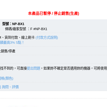
本產品已暫停 / 停止銷售(生產)
：NP-BX1
 條碼/廠家型號 ：F #NP-BX1
TM、貨到付款、線上刷卡
(付款方式說明)
饋最高3% S點！
止銷售/停產
找不到的，可直接
提出問題
，如果妳不確定是否適用妳的機器，可將使用
格(顏色)
出 詢問、評價