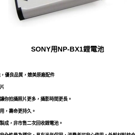
SONY用NP-BX1鋰電池
池，優良品質，媲美原廠配件
片
讓你拍攝照片更多，攝影時間更長。
用，壽命更持久。
製成，非市售二次回收鋰電池。