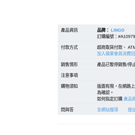
產品資訊
品牌：
LINGO
型號
訂購編號：#A10979
付款方式
超商取貨付款、 A
加入蘋果會員消費回
銷售情形
產品已暫停銷售/停
注意事項
購物須知
版面有限，在網路上
為確認。
如何指定訂購
產品規
問與答
全網站搜尋
提