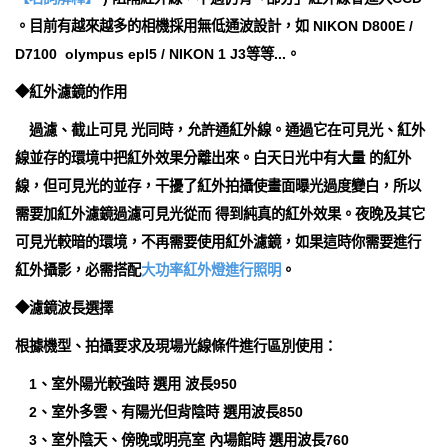
。目前有越來越多的相機採用無低通波設計，如 NIKON D800E /
D7100 olympus epl5 / NIKON 1 J3等等...。
◆紅外濾鏡的作用
過濾、截止可見 光同時，允許通紅外線。通過它在可見光、紅外
線並存的環境中把紅外效果分離出來。白天日光中有大量 的紅外
線，但可見光的並存，干擾了紅外拍攝使畫面曝光過度變白，所以
需要加紅外濾鏡過濾可見光從而 得到純真的紅外效果。夜晚及其它
可見光較暗的環境，不再需要使用紅外濾鏡，如果這時你需要進行
紅外攝影，必需搭配
大功率紅外燈進行照明
。
◆濾鏡波長選擇
根據機型、拍攝要求及現場光線條件進行區別使用：
1、室外陽光較強時 選用 波長950
2、室外多雲、有陽光但背陰時 選用波長850
3、室外陰天、傍晚或明亮室 內場館時 選用波長760