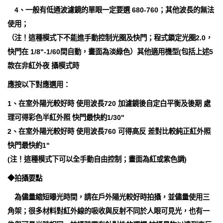
4、一般有低通波濾鏡的單眼一定要選 680-760；其他波長的無法
使用；
（注！這種模式下不能進手動控制光圈及快門；程式鎖定光圈2.0，
快門在 1/8"-1/60間自動，畫面為淡綠色）其他適用機型(包括上述5
款在非紅外夜 攝模式時
應按以下對應選用：
1、在室外陽光較好時 使用波長720 加濾鏡後自定白平衡及後期 處
理可得彩色半紅外照 快門最快約1/30"
2、在室外陽光較好時 使用波長760 可得高反 差對比較純正紅外照
快門最快約1"
(注！這種模式下可以全手動自由控制；畫面為紅或紫色調)
◆拍攝要點
為儘量縮短曝光時間，請在戶外陽光較好時拍攝，並儘量使用三
角架；很多材料對紅外線的吸收與反射不同於人眼可見光，也有一