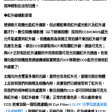
視神經對此沒有回應。
◆紅外線攝影原理
普通軟片相機也能紅外攝影，但必需配專用紅外感光軟片及紅外濾
鏡才行。數位相機/攝影機（以下統稱相機）採用的CCD/CMOS感光
元件能感應到紅外線 ，相機廠商為保證正常拍攝不會因紅外線干擾
而產生色偏 ，都在CCD前都裝有ICF來阻攔紅外線，通過可見光；
與ICF正好相反紅外濾鏡的作用是阻擋可見光而讓紅外光通過。有夜
攝功能的相機就是通過機械裝置將這片ICF移開使CCD能充分接收紅
外線罷了!
太陽光內含豐富多樣的光線，當然也包含紅外光，當陽光照在物體
上反射到我們的眼睛及相機內時，其實我們已經接受到了紅外光，
但我們的視神經沒有感應到，數位相機的CCD 卻可同時記錄可見光
與紅外線，但紅外線會「干擾」正常的影像色彩，所以廠商會在
CCD 前會加裝一個低通濾鏡(IR Cut Filter /
OLPF 光學低通濾波器
【名詞解釋】
) 阻隔紅外線，不過仍有「部分」紅外線會進入CCD