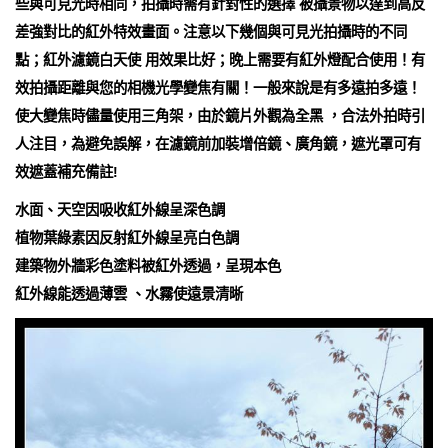
些與可見光時相同，拍攝時需有針對性的選擇 被攝景物以達到高反
差強對比的紅外特效畫面。注意以下幾個與可見光拍攝時的不同
點；紅外濾鏡白天使 用效果比好；晚上需要有紅外燈配合使用！有
效拍攝距離與您的相機光學變焦有關！一般來說是有多遠拍多遠！
使大變焦時儘量使用三角架，由於鏡片外觀為全黑 ，合法外拍時引
人注目，為避免誤解，在濾鏡前加裝增倍鏡、廣角鏡，遮光罩可有
效遮蓋補充備註!
水面、天空因吸收紅外線呈深色調
植物葉綠素因反射紅外線呈亮白色調
建築物外牆彩色塗料被紅外透過，呈現本色
紅外線能透過薄雲 、水霧使遠景清晰