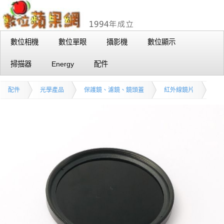
數位相機
數位單眼
攝影機
數位顯示
掃描器
Energy
配件
配件
光學產品
保護鏡、濾鏡、鏡頭蓋
紅外線鏡片