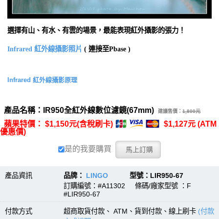
選擇有山、有水、有雲的場景，最能表現紅外攝影的張力！
Infrared 紅外線攝影照片
( 連接至Pbase )
Infrared 紅外線攝影原理
產品名稱：IR950全紅外線數位濾鏡(67mm)
建議售價：
1,800元
蘋果特價： $1,150元(含稅刷卡)
$1,127元 (ATM
優惠價)
是的我要購買
產品資訊
品牌：
LINGO
型號：LIR950-67
訂購編號：#A11302 條碼/廠家型號 ：F
#LIR950-67
付款方式
超商取貨付款、 ATM、貨到付款、線上刷卡
(付款