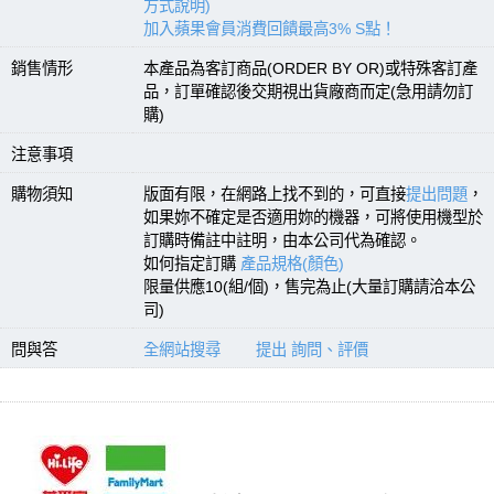
方式說明)
加入蘋果會員消費回饋最高3% S點！
銷售情形
本產品為客訂商品(ORDER BY OR)或特殊客訂產
品，訂單確認後交期視出貨廠商而定(急用請勿訂
購)
注意事項
購物須知
版面有限，在網路上找不到的，可直接
提出問題
，
如果妳不確定是否適用妳的機器，可將使用機型於
訂購時備註中註明，由本公司代為確認。
如何指定訂購
產品規格(顏色)
限量供應10(組/個)，售完為止(大量訂購請洽本公
司)
問與答
全網站搜尋
提出 詢問、評價