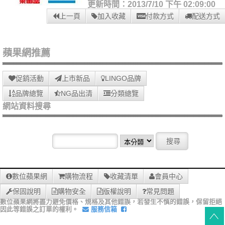
更新時間：2013/7/10 下午 02:09:00
上一頁
加入收藏
付款方式
配送方式
蘋果網推薦
促銷活動
上市新品
LINGO品牌
品牌總覽
NG品出清
分類總覽
網站資料搜尋
數位蘋果網
購物流程
收藏清單
會員中心
保固說明
購物安全
版權說明
常見問題
數位蘋果網將盡力避免價格、規格及其他錯誤，若發生不慎的錯誤，保留拒絕
因此等錯誤之訂單的權利。
服務信箱