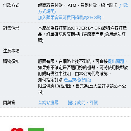
付款方式
超商取貨付款、 ATM、貨到付款、線上刷卡
(付款
方式說明)
加入蘋果會員消費回饋最高3% S點！
銷售情形
本產品為客訂商品(ORDER BY OR)或特殊客訂產
品，訂單確認後交期視出貨廠商而定(急用請勿訂
購)
注意事項
購物須知
版面有限，在網路上找不到的，可直接
提出問題
，
如果妳不確定是否適用妳的機器，可將使用機型於
訂購時備註中註明，由本公司代為確認。
如何指定訂購
產品規格(顏色)
限量供應10(組/個)，售完為止(大量訂購請洽本公
司)
問與答
全網站搜尋
提出 詢問、評價