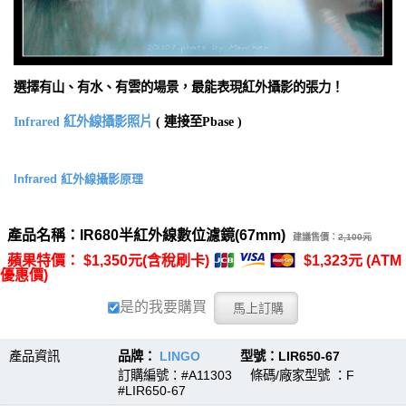
選擇有山、有水、有雲的場景，最能表現紅外攝影的張力！
Infrared 紅外線攝影照片
( 連接至Pbase )
Infrared 紅外線攝影原理
產品名稱：IR680半紅外線數位濾鏡(67mm)
建議售價：
2,100元
蘋果特價： $1,350元(含稅刷卡)
$1,323元 (ATM
優惠價)
是的我要購買
產品資訊
品牌：
LINGO
型號：LIR650-67
訂購編號：#A11303 條碼/廠家型號 ：F
#LIR650-67