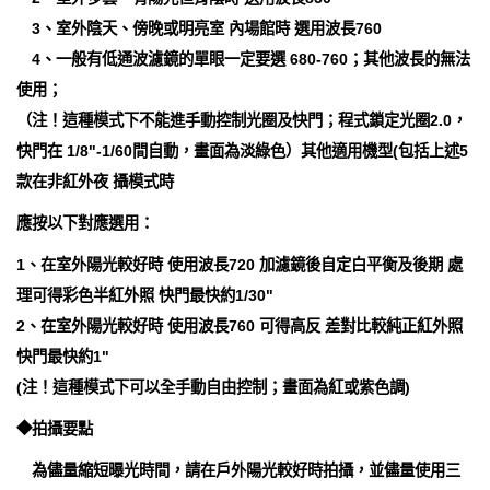
3、室外陰天、傍晚或明亮室 內場館時 選用波長760
4、一般有低通波濾鏡的單眼一定要選 680-760；其他波長的無法
使用；
（注！這種模式下不能進手動控制光圈及快門；程式鎖定光圈2.0，
快門在 1/8"-1/60間自動，畫面為淡綠色）其他適用機型(包括上述5
款在非紅外夜 攝模式時
應按以下對應選用：
1、在室外陽光較好時 使用波長720 加濾鏡後自定白平衡及後期 處
理可得彩色半紅外照 快門最快約1/30"
2、在室外陽光較好時 使用波長760 可得高反 差對比較純正紅外照
快門最快約1"
(注！這種模式下可以全手動自由控制；畫面為紅或紫色調)
◆拍攝要點
為儘量縮短曝光時間，請在戶外陽光較好時拍攝，並儘量使用三