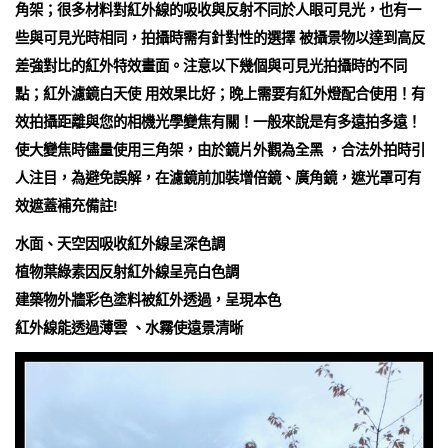
角架；很多材料對紅外線的吸收與反射不同於人眼可見光，也有一
些與可見光時相同，拍攝時需有針對性的選擇 被攝景物以達到高反
差強對比的紅外特效畫面。注意以下幾個與可見光拍攝時的不同
點；紅外濾鏡白天使 用效果比好；晚上需要有紅外燈配合使用！有
效拍攝距離與您的相機光學變焦有關！一般來說是有多遠拍多遠！
使大變焦時儘量使用三角架，由於鏡片外觀為全黑 ，合法外拍時引
人注目，為避免誤解，在濾鏡前加裝增倍鏡、廣角鏡，遮光罩可有
效遮蓋補充備註!
水面、天空因吸收紅外線呈深色調
植物葉綠素因反射紅外線呈亮白色調
建築物外牆彩色塗料被紅外透過，呈現本色
紅外線能透過薄雲 、水霧使遠景清晰