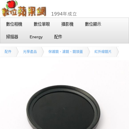
數位相機
數位單眼
攝影機
數位顯示
掃描器
Energy
配件
配件
光學產品
保護鏡、濾鏡、鏡頭蓋
紅外線鏡片