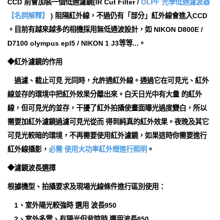
CCD 前會加裝一個低通濾鏡(IR Cut Filter /
OLPF 光學低通濾波器
【名詞解釋】
) 阻隔紅外線，不過仍有「部分」紅外線會進入CCD
。目前有越來越多的相機採用無低通波設計，如 NIKON D800E /
D7100 olympus epl5 / NIKON 1 J3等等...。
◆紅外濾鏡的作用
過濾、截止可見 光同時，允許通紅外線。通過它在可見光、紅外
線並存的環境中把紅外效果分離出來。白天日光中有大量 的紅外
線，但可見光的並存，干擾了紅外拍攝使畫面曝光過度變白，所以
需要加紅外濾鏡過濾可見光從而 得到純真的紅外效果。夜晚及其它
可見光較暗的環境，不再需要使用紅外濾鏡，如果這時你需要進行
紅外線攝影，
必需 使用大功率紅外燈進行照明
。
◆濾鏡波長選擇
根據機型、拍攝要求及現場光線條件進行區別使用：
1、室外陽光較強時 選用 波長950
2、室外多雲、有陽光但背陰時 選用波長850