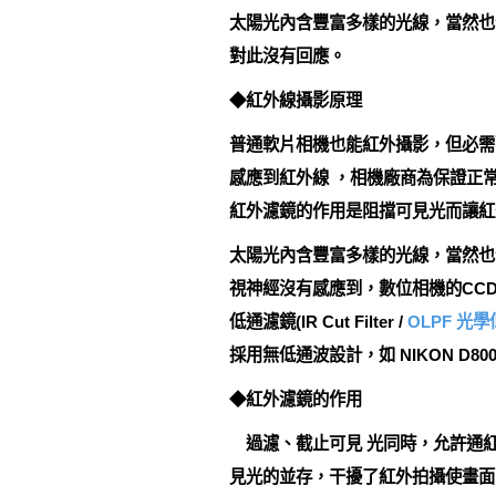
太陽光內含豐富多樣的光線，當然也
對此沒有回應。
◆紅外線攝影原理
普通軟片相機也能紅外攝影，但必需
感應到紅外線 ，相機廠商為保證正常
紅外濾鏡的作用是阻擋可見光而讓紅
太陽光內含豐富多樣的光線，當然也
視神經沒有感應到，數位相機的CC
低通濾鏡(IR Cut Filter /
OLPF 光
採用無低通波設計，如 NIKON D800E / D
◆紅外濾鏡的作用
過濾、截止可見 光同時，允許通紅
見光的並存，干擾了紅外拍攝使畫面