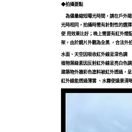
◆拍攝要點
為儘量縮短曝光時間，請在戶外陽
光時相同，拍攝時需有針對性的選擇
使 用效果比好；晚上需要有紅外燈
架，由於鏡片外觀為全黑 ，合法外
水面、天空因吸收紅外線呈深色調
植物葉綠素因反射紅外線呈亮白色調
建築物外牆彩色塗料被紅外透過，呈
紅外線能透過薄雲 、水霧使遠景清