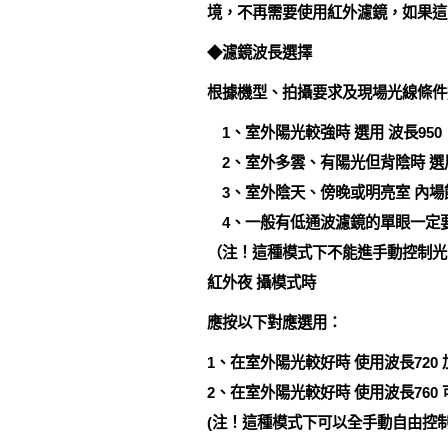
境，不再需要使用紅外濾鏡，如果這
◆濾鏡波長選擇
根據機型、拍攝要求及現場光線條件
1、室外陽光較強時 選用 波長950
2、室外多雲、有陽光但背陰時 選用
3、室外陰天、傍晚或明亮室 內場館
4、一般有低通波濾鏡的單眼一定要選
（注！這種模式下不能進手動控制光圈及
紅外夜 攝模式時
應按以下對應選用：
1、在室外陽光較好時 使用波長720
2、在室外陽光較好時 使用波長760
(注！這種模式下可以全手動自由控