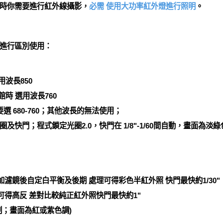
時你需要進行紅外線攝影，
必需 使用大功率紅外燈進行照明
。
進行區別使用：
波長850
時 選用波長760
 680-760；其他波長的無法使用；
快門；程式鎖定光圈2.0，快門在 1/8"-1/60間自動，畫面為淡
 加濾鏡後自定白平衡及後期 處理可得彩色半紅外照 快門最快約1/30"
 可得高反 差對比較純正紅外照快門最快約1"
制；畫面為紅或紫色調)