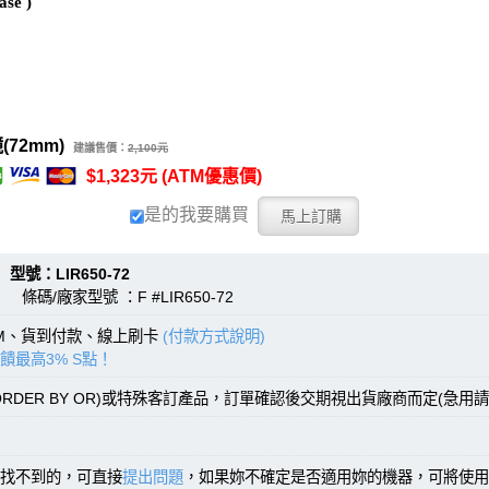
se )
72mm)
建議售價：
2,100元
$1,323元 (ATM優惠價)
是的我要購買
：LIR650-72
 條碼/廠家型號 ：F #LIR650-72
TM、貨到付款、線上刷卡
(付款方式說明)
饋最高3% S點！
RDER BY OR)或特殊客訂產品，訂單確認後交期視出貨廠商而定(急用請
找不到的，可直接
提出問題
，如果妳不確定是否適用妳的機器，可將使用