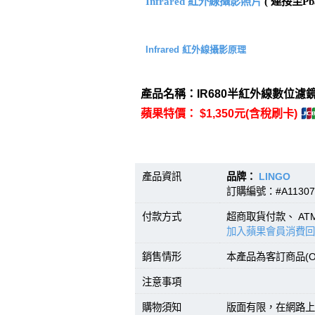
Infrared 紅外線攝影照片
( 連接至Pba
Infrared 紅外線攝影原理
產品名稱：IR680半紅外線數位濾鏡(
蘋果特價： $1,350元(含稅刷卡)
產品資訊
品牌：
LINGO
型號
訂購編號：#A11307
付款方式
超商取貨付款、 A
加入蘋果會員消費回
銷售情形
本產品為客訂商品(O
注意事項
購物須知
版面有限，在網路上