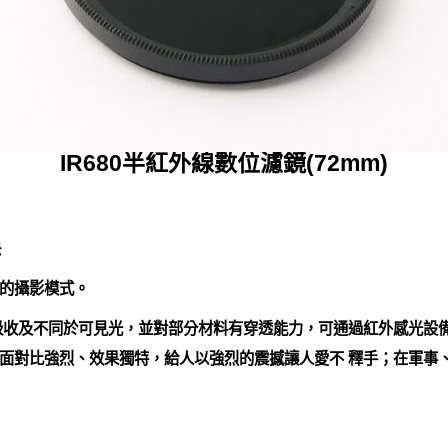
IR680半紅外線數位濾鏡(72mm)
快
的攝影模式。
收及不同於可見光，並對部分材料有穿透能力，可通過紅外感光設備
面對比強烈、效果獨特，給人以強烈的震撼讓人愛不 釋手；在軍事