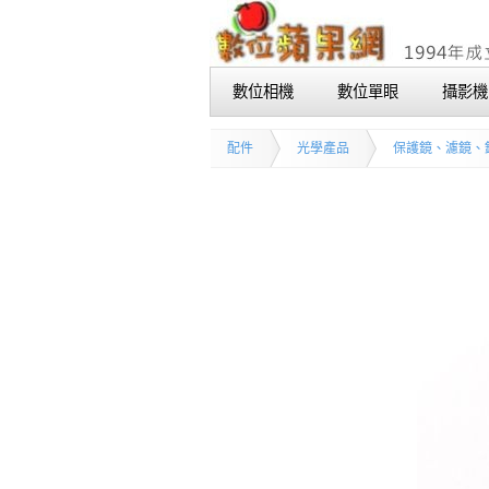
數位相機
數位單眼
攝影機
配件
光學產品
保護鏡、濾鏡、