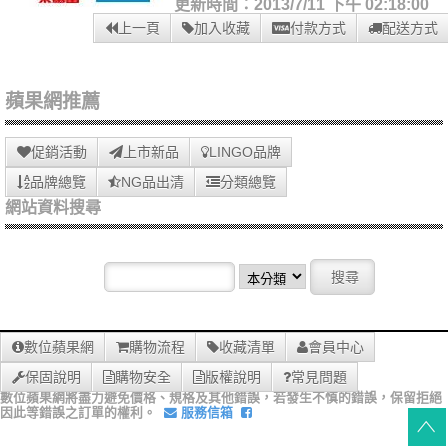
更新時間：2013/7/11 下午 02:18:00
上一頁
加入收藏
付款方式
配送方式
蘋果網推薦
促銷活動
上市新品
LINGO品牌
品牌總覽
NG品出清
分類總覽
網站資料搜尋
數位蘋果網
購物流程
收藏清單
會員中心
保固說明
購物安全
版權說明
常見問題
數位蘋果網將盡力避免價格、規格及其他錯誤，若發生不慎的錯誤，保留拒絕
因此等錯誤之訂單的權利。
服務信箱