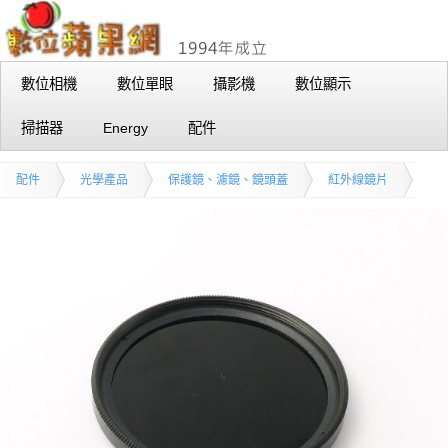
數位相機
數位單眼
攝影機
數位顯示
掃描器
Energy
配件
配件
光學產品
保護鏡、濾鏡、鏡頭蓋
紅外線鏡片