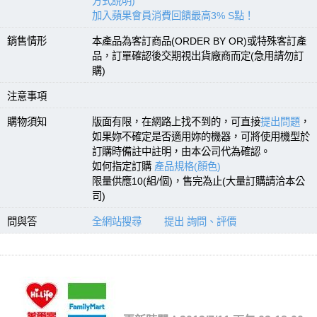
方式說明)
加入蘋果會員消費回饋最高3% S點！
銷售情形
本產品為客訂商品(ORDER BY OR)或特殊客訂產
品，訂單確認後交期視出貨廠商而定(急用請勿訂
購)
注意事項
購物須知
版面有限，在網路上找不到的，可直接
提出問題
，
如果妳不確定是否適用妳的機器，可將使用機型於
訂購時備註中註明，由本公司代為確認。
如何指定訂購
產品規格(顏色)
限量供應10(組/個)，售完為止(大量訂購請洽本公
司)
問與答
全網站搜尋
提出 詢問、評價