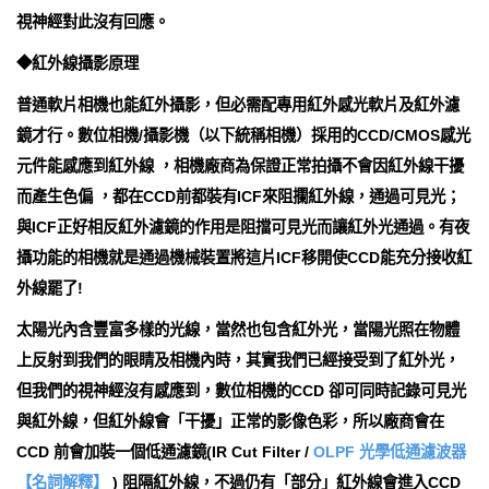
視神經對此沒有回應。
◆紅外線攝影原理
普通軟片相機也能紅外攝影，但必需配專用紅外感光軟片及紅外濾
鏡才行。數位相機/攝影機（以下統稱相機）採用的CCD/CMOS感光
元件能感應到紅外線 ，相機廠商為保證正常拍攝不會因紅外線干擾
而產生色偏 ，都在CCD前都裝有ICF來阻攔紅外線，通過可見光；
與ICF正好相反紅外濾鏡的作用是阻擋可見光而讓紅外光通過。有夜
攝功能的相機就是通過機械裝置將這片ICF移開使CCD能充分接收紅
外線罷了!
太陽光內含豐富多樣的光線，當然也包含紅外光，當陽光照在物體
上反射到我們的眼睛及相機內時，其實我們已經接受到了紅外光，
但我們的視神經沒有感應到，數位相機的CCD 卻可同時記錄可見光
與紅外線，但紅外線會「干擾」正常的影像色彩，所以廠商會在
CCD 前會加裝一個低通濾鏡(IR Cut Filter /
OLPF 光學低通濾波器
【名詞解釋】
) 阻隔紅外線，不過仍有「部分」紅外線會進入CCD