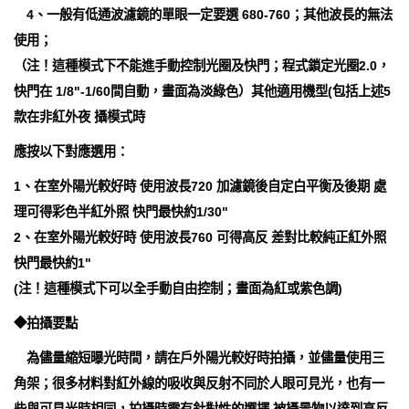
4、一般有低通波濾鏡的單眼一定要選 680-760；其他波長的無法
使用；
（注！這種模式下不能進手動控制光圈及快門；程式鎖定光圈2.0，
快門在 1/8"-1/60間自動，畫面為淡綠色）其他適用機型(包括上述5
款在非紅外夜 攝模式時
應按以下對應選用：
1、在室外陽光較好時 使用波長720 加濾鏡後自定白平衡及後期 處
理可得彩色半紅外照 快門最快約1/30"
2、在室外陽光較好時 使用波長760 可得高反 差對比較純正紅外照
快門最快約1"
(注！這種模式下可以全手動自由控制；畫面為紅或紫色調)
◆拍攝要點
為儘量縮短曝光時間，請在戶外陽光較好時拍攝，並儘量使用三
角架；很多材料對紅外線的吸收與反射不同於人眼可見光，也有一