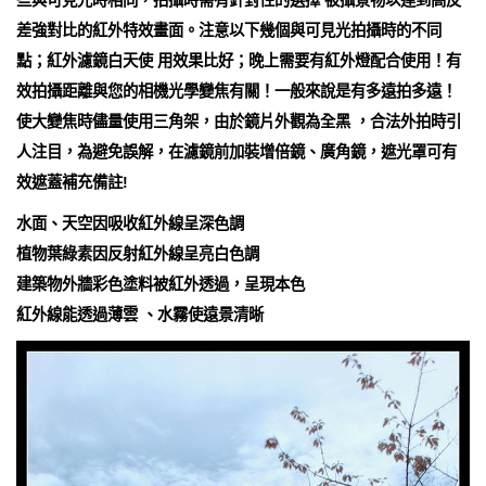
些與可見光時相同，拍攝時需有針對性的選擇 被攝景物以達到高反
差強對比的紅外特效畫面。注意以下幾個與可見光拍攝時的不同
點；紅外濾鏡白天使 用效果比好；晚上需要有紅外燈配合使用！有
效拍攝距離與您的相機光學變焦有關！一般來說是有多遠拍多遠！
使大變焦時儘量使用三角架，由於鏡片外觀為全黑 ，合法外拍時引
人注目，為避免誤解，在濾鏡前加裝增倍鏡、廣角鏡，遮光罩可有
效遮蓋補充備註!
水面、天空因吸收紅外線呈深色調
植物葉綠素因反射紅外線呈亮白色調
建築物外牆彩色塗料被紅外透過，呈現本色
紅外線能透過薄雲 、水霧使遠景清晰