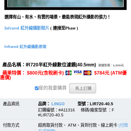
選擇有山、有水、有雲的場景，最能表現紅外攝影的張力！
Infrared 紅外線攝影照片
( 連接至Pbase )
Infrared 紅外線攝影原理
產品名稱：IR720半紅外線數位濾鏡(40.5mm)
建議售價：
1,300元
蘋果特價： $800元(含稅刷卡)
$784元 (ATM優
惠價)
是的我要購買
產品資訊
品牌：
LINGO
型號：LIR720-40.5
訂購編號：#A11316 條碼/廠家型號 ：F
#LIR720-40.5
付款方式
超商取貨付款、 ATM、貨到付款、線上刷卡
(付款