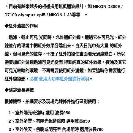
。目前有越來越多的相機採用無低通波設計，如 NIKON D800E /
D7100 olympus epl5 / NIKON 1 J3等等...。
◆紅外濾鏡的作用
過濾、截止可見 光同時，允許通紅外線。通過它在可見光、紅外
線並存的環境中把紅外效果分離出來。白天日光中有大量 的紅外
線，但可見光的並存，干擾了紅外拍攝使畫面曝光過度變白，所以
需要加紅外濾鏡過濾可見光從而 得到純真的紅外效果。夜晚及其它
可見光較暗的環境，不再需要使用紅外濾鏡，如果這時你需要進行
紅外線攝影，
必需 使用大功率紅外燈進行照明
。
◆濾鏡波長選擇
根據機型、拍攝要求及現場光線條件進行區別使用：
1、室外陽光較強時 選用 波長950
2、室外多雲、有陽光但背陰時 選用波長850
3、室外陰天、傍晚或明亮室 內場館時 選用波長760