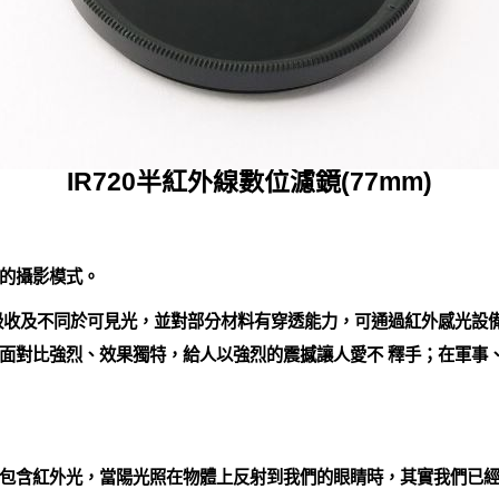
IR720半紅外線數位濾鏡(77mm)
的攝影模式。
收及不同於可見光，並對部分材料有穿透能力，可通過紅外感光設備
面對比強烈、效果獨特，給人以強烈的震撼讓人愛不 釋手；在軍事
包含紅外光，當陽光照在物體上反射到我們的眼睛時，其實我們已經