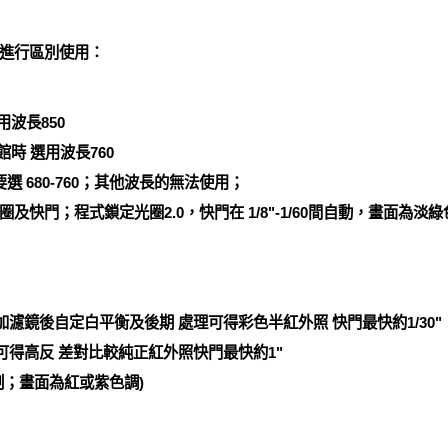
進行區別使用：
波長850
時 選用波長760
 680-760；其他波長的無法使用；
快門；程式鎖定光圈2.0，快門在 1/8"-1/60間自動，畫面為淡
 加濾鏡後自定白平衡及後期 處理可得彩色半紅外照 快門最快約1/30"
 可得高反 差對比較純正紅外照快門最快約1"
制；畫面為紅或紫色調)