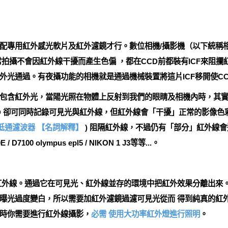
配專用紅外感光軟片及紅外濾鏡才行。數位相機/攝影機（以下統稱相機
拍攝不會因紅外線干擾而產生色偏 ，都在CCD前都裝有ICF來阻攔
外光通過。有夜攝功能的相機就是通過機械裝置將這片ICF移開使CC
包含紅外光，當陽光照在物體上反射到我們的眼睛及相機內時，其
D 卻可同時記錄可見光與紅外線，但紅外線會「干擾」正常的影像色彩
學低通濾波器
【名詞解釋】
) 阻隔紅外線，不過仍有「部分」紅外線會
7100 olympus epl5 / NIKON 1 J3等等...。
外線。通過它在可見光、紅外線並存的環境中把紅外效果分離出來。
曝光過度變白，所以需要加紅外濾鏡過濾可見光從而 得到純真的紅
時你需要進行紅外線攝影，
必需 使用大功率紅外燈進行照明
。