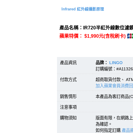
Infrared 紅外線攝影原理
產品名稱：IR720半紅外線數位濾鏡(
蘋果特價： $1,990元(含稅刷卡)
產品資訊
品牌：
LINGO
型號
訂購編號：#A11326
付款方式
超商取貨付款、 A
加入蘋果會員消費回
銷售情形
本產品為客訂商品(O
注意事項
購物須知
版面有限，在網路上
為確認。
如何指定訂購
產品規