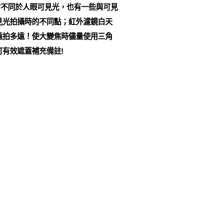
不同於人眼可見光，也有一些與可見
見光拍攝時的不同點；紅外濾鏡白天
遠拍多遠！使大變焦時儘量使用三角
有效遮蓋補充備註!