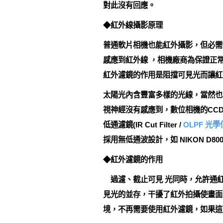
對此沒有回應。
◆紅外線攝影原理
普通軟片相機也能紅外攝影，但必需
感應到紅外線 ，相機廠商為保證正常
紅外濾鏡的作用是阻擋可見光而讓紅
太陽光內含豐富多樣的光線，當然也
視神經沒有感應到，數位相機的CC
低通濾鏡(IR Cut Filter /
OLPF 光
採用無低通波設計，如 NIKON D800E / D
◆紅外濾鏡的作用
過濾、截止可見 光同時，允許通紅
見光的並存，干擾了紅外拍攝使畫面
境，不再需要使用紅外濾鏡，如果這