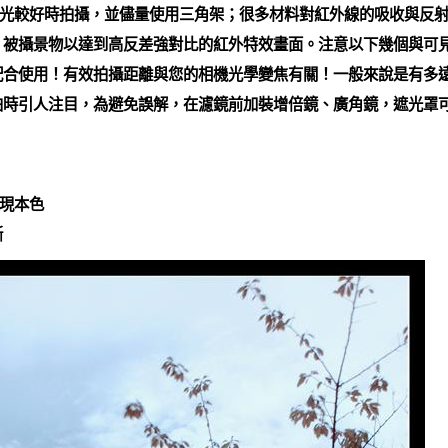
光較好時拍攝，並儘量使用三角架；很多材料對紅外線的吸收與反射
 被攝景物以達到高反差強對比的紅外特效畫面。注意以下幾個與可
配合使用！有效拍攝距離與您的相機光學變焦有關！一般來說是有多
拍時引人注目，為避免誤解，在濾鏡前加裝增倍鏡、廣角鏡，遮光罩可
現本色
晰