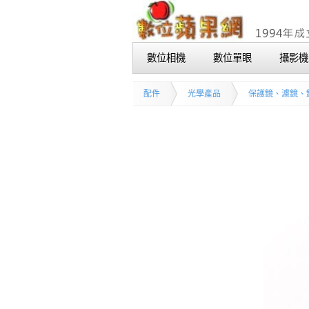
數位相機
數位單眼
攝影機
配件
光學產品
保護鏡、濾鏡、