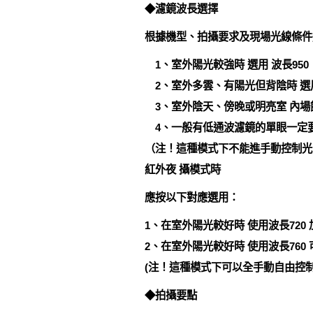
◆濾鏡波長選擇
根據機型、拍攝要求及現場光線條件
1、室外陽光較強時 選用 波長950
2、室外多雲、有陽光但背陰時 選用
3、室外陰天、傍晚或明亮室 內場館
4、一般有低通波濾鏡的單眼一定要選
（注！這種模式下不能進手動控制光圈及
紅外夜 攝模式時
應按以下對應選用：
1、在室外陽光較好時 使用波長720
2、在室外陽光較好時 使用波長760
(注！這種模式下可以全手動自由控
◆拍攝要點