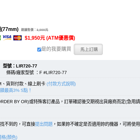
77mm)
建議售價：
3,000元
$1,950元 (ATM優惠價)
是的我要購買
：LIR720-77
 條碼/廠家型號 ：F #LIR720-77
TM、貨到付款、線上刷卡
(付款方式說明)
饋最高3% S點！
RDER BY OR)或特殊客訂產品，訂單確認後交期視出貨廠商而定(急用請
找不到的，可直接
提出問題
，如果妳不確定是否適用妳的機器，可將使用
格(顏色)