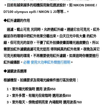
。目前有越來越多的相機採用無低通波設計，如 NIKON D800E /
D7100 olympus epl5 / NIKON 1 J3等等...。
◆紅外濾鏡的作用
過濾、截止可見 光同時，允許通紅外線。通過它在可見光、紅外
線並存的環境中把紅外效果分離出來。白天日光中有大量 的紅外
線，但可見光的並存，干擾了紅外拍攝使畫面曝光過度變白，所以
需要加紅外濾鏡過濾可見光從而 得到純真的紅外效果。夜晚及其它
可見光較暗的環境，不再需要使用紅外濾鏡，如果這時你需要進行
紅外線攝影，
必需 使用大功率紅外燈進行照明
。
◆濾鏡波長選擇
根據機型、拍攝要求及現場光線條件進行區別使用：
1、室外陽光較強時 選用 波長950
2、室外多雲、有陽光但背陰時 選用波長850
3、室外陰天、傍晚或明亮室 內場館時 選用波長760