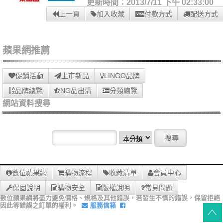
更新時間：2013/7/11 下午 02:33:00
上一頁
加入收藏
付款方式
配送方式
蘋果網推薦
促銷活動
上市新品
LINGO品牌
品牌總覽
NG品出清
分類總覽
網站資料搜尋
數位蘋果網
購物流程
收藏清單
會員中心
保固說明
購物安全
版權說明
常見問題
數位蘋果網將盡力避免價格、規格及其他錯誤，若發生不慎的錯誤，保留拒絕
因此等錯誤之訂單的權利。
服務信箱