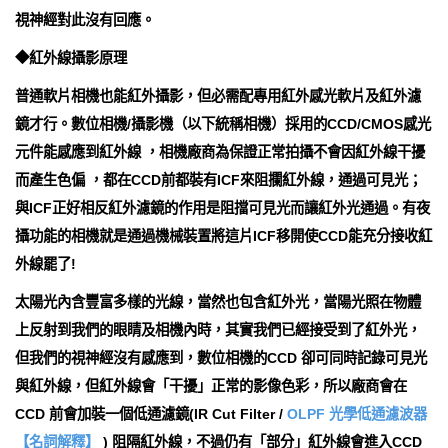
視神經對此沒有回應。
◆紅外線攝影原理
普通軟片相機也能紅外攝影，但必需配專用紅外感光軟片及紅外濾
鏡才行。數位相機/攝影機（以下統稱相機）採用的CCD/CMOS感光
元件能感應到紅外線 ，相機廠商為保證正常拍攝不會因紅外線干擾
而產生色偏 ，都在CCD前都裝有ICF來阻攔紅外線，通過可見光；
與ICF正好相反紅外濾鏡的作用是阻擋可見光而讓紅外光通過。有夜
攝功能的相機就是通過機械裝置將這片ICF移開使CCD能充分接收紅
外線罷了!
太陽光內含豐富多樣的光線，當然也包含紅外光，當陽光照在物體
上反射到我們的眼睛及相機內時，其實我們已經接受到了紅外光，
但我們的視神經沒有感應到，數位相機的CCD 卻可同時記錄可見光
與紅外線，但紅外線會「干擾」正常的影像色彩，所以廠商會在
CCD 前會加裝一個低通濾鏡(IR Cut Filter /
OLPF 光學低通濾波器
【名詞解釋】
) 阻隔紅外線，不過仍有「部分」紅外線會進入CCD