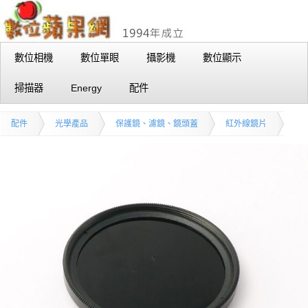
數位相機
數位單眼
攝影機
數位顯示
掃描器
Energy
配件
配件
光學產品
保護鏡、濾鏡、鏡頭蓋
紅外線鏡片