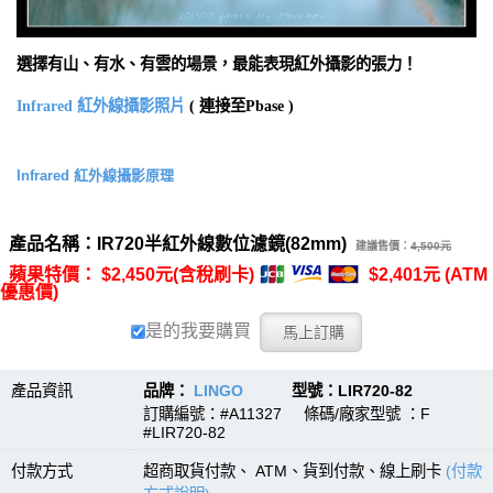
選擇有山、有水、有雲的場景，最能表現紅外攝影的張力！
Infrared 紅外線攝影照片
( 連接至Pbase )
Infrared 紅外線攝影原理
產品名稱：IR720半紅外線數位濾鏡(82mm)
建議售價：
4,500元
蘋果特價： $2,450元(含稅刷卡)
$2,401元 (ATM
優惠價)
是的我要購買
產品資訊
品牌：
LINGO
型號：LIR720-82
訂購編號：#A11327 條碼/廠家型號 ：F
#LIR720-82
付款方式
超商取貨付款、 ATM、貨到付款、線上刷卡
(付款