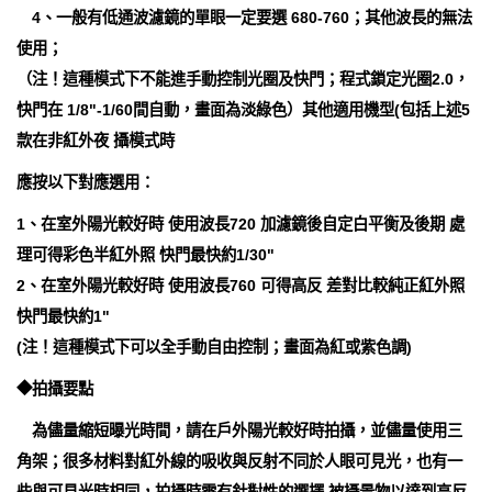
4、一般有低通波濾鏡的單眼一定要選 680-760；其他波長的無法
使用；
（注！這種模式下不能進手動控制光圈及快門；程式鎖定光圈2.0，
快門在 1/8"-1/60間自動，畫面為淡綠色）其他適用機型(包括上述5
款在非紅外夜 攝模式時
應按以下對應選用：
1、在室外陽光較好時 使用波長720 加濾鏡後自定白平衡及後期 處
理可得彩色半紅外照 快門最快約1/30"
2、在室外陽光較好時 使用波長760 可得高反 差對比較純正紅外照
快門最快約1"
(注！這種模式下可以全手動自由控制；畫面為紅或紫色調)
◆拍攝要點
為儘量縮短曝光時間，請在戶外陽光較好時拍攝，並儘量使用三
角架；很多材料對紅外線的吸收與反射不同於人眼可見光，也有一