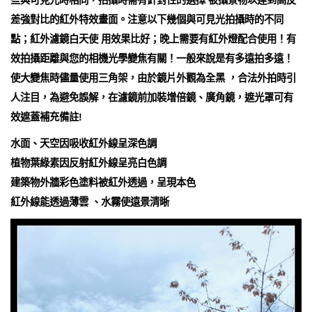
些與可見光時相同，拍攝時需有針對性的選擇 被攝景物以達到高反
差強對比的紅外特效畫面。注意以下幾個與可見光拍攝時的不同
點；紅外濾鏡白天使 用效果比好；晚上需要有紅外燈配合使用！有
效拍攝距離與您的相機光學變焦有關！一般來說是有多遠拍多遠！
使大變焦時儘量使用三角架，由於鏡片外觀為全黑 ，合法外拍時引
人注目，為避免誤解，在濾鏡前加裝增倍鏡、廣角鏡，遮光罩可有
效遮蓋補充備註!
水面、天空因吸收紅外線呈深色調
植物葉綠素因反射紅外線呈亮白色調
建築物外牆彩色塗料被紅外透過，呈現本色
紅外線能透過薄雲 、水霧使遠景清晰