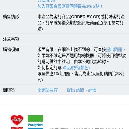
方式說明)
加入蘋果會員消費回饋最高3% S點！
銷售情形
本產品為客訂商品(ORDER BY OR)或特殊客訂產
品，訂單確認後交期視出貨廠商而定(急用請勿訂
購)
注意事項
購物須知
版面有限，在網路上找不到的，可直接
提出問題
，
如果妳不確定是否適用妳的機器，可將使用機型於
訂購時備註中註明，由本公司代為確認。
如何指定訂購
產品規格(顏色)
限量供應10(組/個)，售完為止(大量訂購請洽本公
司)
問與答
全網站搜尋
提出 詢問、評價