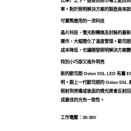
比率）之下，這是目前市場上能找到最有效
率。對於照明解決方案的製造商來說
可實際應用的一流科技
晶片科技、螢光粉轉換及封裝的最新發
運作，大幅簡化了溫度管理。歐司朗光電
成本降低，也讓開發照明解決方案變
特別小巧卻又格外明亮
新的歐司朗 Oslon SSL LED 
明。跟上一代歐司朗的 Oslon SS
照射到旁邊或後面的燈光將會反射回
成最佳的光色一致性。
工作電壓：30-36V