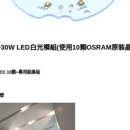
~30W LED白光模組(使用10顆OSRAM原裝
 LED 10顆+專用鋁基板
素燈