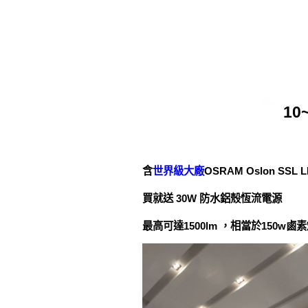
10
含
世界級大廠
OSRAM Oslon SSL
買就送 30W 防水鋁殼恆流電源
最高可達1500lm ，相當於150w鹵