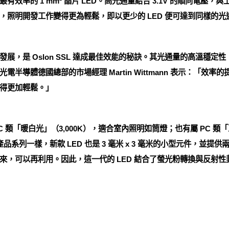
率的 1 mm² 晶片 LED。高光通量結合 3.1V 的順向電壓，與
，照明開發工作變得更為輕鬆，即以更少的 LED 便可達到同樣的
展，是 Oslon SSL 達成最佳效能的秘訣。其光通量的高溫穩定
半導體德國總部的市場經理 Martin Wittmann 表示：「效
得更加輕鬆。」
有屬 EC 類「暖白光」（3,000K），適合室內照明如筒燈；也有屬 PC 
L 產品系列一樣，新款 LED 也是 3 毫米 x 3 毫米的小型元件，
來，可以再利用。因此，這一代的 LED 結合了螢光粉轉換與反射