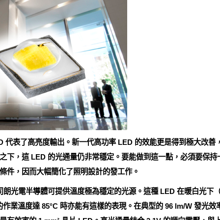
 LED 代表了高亮度輸出。新一代高功率 LED 的效能更是得到極大改
之下，這 LED 的光通量仍非常穩定。要能做到這一點，必須要保
條件，因而大幅簡化了照明設計的發工作。
，歐司朗光電半導體可提供溫度極為穩定的光源。這種 LED 在暖白光下（30
的作業溫度達 85°C 時亦能有這樣的表現。在典型的 96 lm/W 