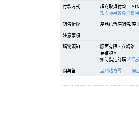
付款方式
超商取貨付款、 A
加入蘋果會員消費回
銷售情形
產品已暫停銷售/停
注意事項
購物須知
版面有限，在網路上
為確認。
如何指定訂購
產品規
問與答
全網站搜尋
提