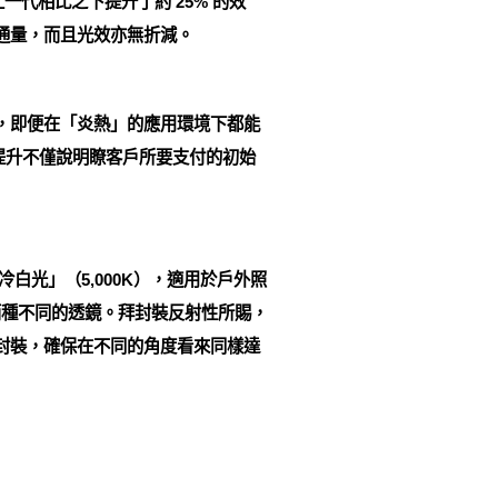
上一代相比之下提升了約 25% 的效
光通量，而且光效亦無折減。
性，即便在「炎熱」的應用環境下都能
率的提升不僅說明瞭客戶所要支付的初始
類「冷白光」（5,000K），適用於戶外照
並提供兩種不同的透鏡。拜封裝反射性所賜，
性封裝，確保在不同的角度看來同樣達