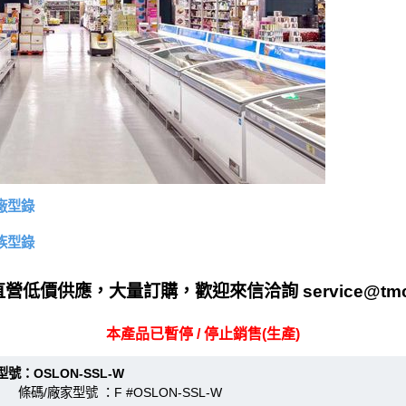
原廠型錄
家族型錄
營低價供應，大量訂購，歡迎來信洽詢 service@tmc
本產品已暫停 / 停止銷售(生產)
OSLON-SSL-W
 條碼/廠家型號 ：F #OSLON-SSL-W