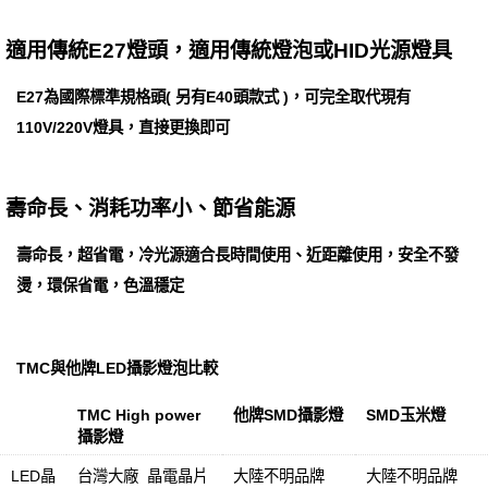
適用傳統E27燈頭，適用傳統燈泡或HID光源燈具
E27為國際標準規格頭( 另有E40頭款式 )，可完全取代現有
110V/220V燈具，直接更換即可
壽命長、消耗功率小、節省能源
壽命長，超省電，冷光源適合長時間使用、近距離使用，安全不發
燙，環保省電，色溫穩定
TMC與他牌LED攝影燈泡比較
TMC High power
他牌SMD攝影燈
SMD玉米燈
攝影燈
LED晶
台灣大廠 晶電晶片
大陸不明品牌
大陸不明品牌