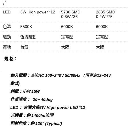
片
LED
3W High power *12
5730 SMD
2835 SMD
0.3W *36
0.2W *75
色溫
5500K
6000K
6000K
驅動
恆流驅動
定電壓
定電壓
產地
台灣
大陸
大陸
規 格：
輸入電壓：交流AC 100~240V 50/60Hz (可客定12~24V
款式)
耗電：小於 15W
作業溫度： -20~ 40deg
LED： 台灣大廠3W High power LED *12
光通量：約 1400lm流明
照射角度：約 120° (Typical)