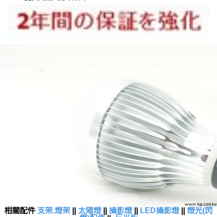
相關配件
支架.燈架
||
太陽燈
||
攝影燈
||
LED攝影燈
||
燈光(閃