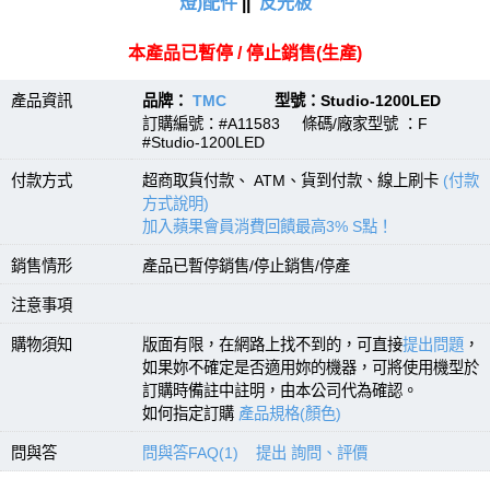
燈)配件
||
反光板
本產品已暫停 / 停止銷售(生產)
產品資訊
品牌：
TMC
型號：Studio-1200LED
訂購編號：#A11583 條碼/廠家型號 ：F
#Studio-1200LED
付款方式
超商取貨付款、 ATM、貨到付款、線上刷卡
(付款
方式說明)
加入蘋果會員消費回饋最高3% S點！
銷售情形
產品已暫停銷售/停止銷售/停產
注意事項
購物須知
版面有限，在網路上找不到的，可直接
提出問題
，
如果妳不確定是否適用妳的機器，可將使用機型於
訂購時備註中註明，由本公司代為確認。
如何指定訂購
產品規格(顏色)
問與答
問與答FAQ(1)
提出 詢問、評價