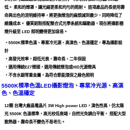
低。 柔和的燈罩，讓光線更柔和均勻的照射。 這項產品的長使用壽
命與出色的流明維持率，將更換燈泡的麻煩減到最少，同時降低了
維護成本。 優質鋁殼搭配整合式光學系統和驅動器，現在將攝影棚
燈升級至 LED 照明變得更加容易。
‧5500K標準色溫、專業冷光源、高演色、色溫穩定，專為攝影設
計
‧高發光效率，超低光衰，壽命長、二年保固
‧適用傳統E27燈頭，適用傳統燈泡或HID光源燈具
‧不含水銀等重金屬，為符合節能環保之綠色照明
5500K標準色溫LED攝影燈泡、專業冷光源、高演
色、色溫穩定
12顆 台灣大廠晶電晶片 3W High power LED，演色性高，仿太陽
光 5500K 色溫標準，高光校低衰竭，自然光免調白平衡， 搭配大型
散熱器，壽命長不變色不易老化。