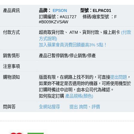
產品資訊
品牌：
EPSON
型號：ELPAC01
訂購編號：#A11727 條碼/廠家型號 ：F
#B009KZVSAW
付款方式
超商取貨付款、 ATM、貨到付款、線上刷卡
(付款
方式說明)
加入蘋果會員消費回饋最高3% S點！
銷售情形
產品已暫停銷售/停止銷售/停產
注意事項
購物須知
版面有限，在網路上找不到的，可直接
提出問題
，
如果妳不確定是否適用妳的機器，可將使用機型於
訂購時備註中註明，由本公司代為確認。
如何指定訂購
產品規格(顏色)
問與答
全網站搜尋
提出 詢問、評價