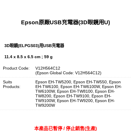
Epson原廠USB充電器(3D眼鏡用U)
3D眼鏡(ELPGS03)用USB充電器
11.4 x 8.5 x 6.5 cm ; 59 g
Product Code:
V12H564C12
(Epson Global Code: V12H564C12)
Suits
Epson EH-TW5200, Epson EH-TW550, Epson
Products:
EH-TW6100, Epson EH-TW6100W, Epson EH-
TW6100W, Epson EH-TW8100, Epson EH-
TW8200, Epson EH-TW9100, Epson EH-
TW9100W, Epson EH-TW9200, Epson EH-
TW9200W
本產品已暫停 / 停止銷售(生產)