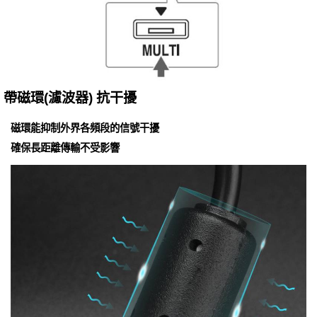
帶磁環(濾波器) 抗干擾
磁環能抑制外界各頻段的信號干擾
確保長距離傳輸不受影響