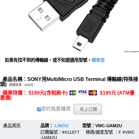
如果有找不到的傳輸線，或不知道適用型號，
請來信
產品名稱：SONY用Multi/Micro USB Terminal 傳輸線(特殊接
頭)
建議售價：
600元
蘋果特價： $199元(含稅刷卡)
$195元 (ATM優
惠價)
是的我要購買
產品資訊
品牌：
LINGO
型號：VMC‐UAM2U
訂購編號：#A11877 條碼/廠家型號 ：F #VMC
‐UAM2U