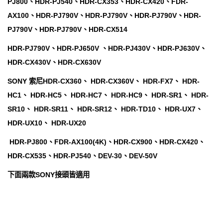
PJ800、HDR-PJ540、HDR-CX353、HDR-CX420、FDR-
AX100、HDR-PJ790V、HDR-PJ790V、HDR-PJ790V、HDR-
PJ790V、HDR-PJ790V、HDR-CX514
HDR-PJ790V、HDR-PJ650V 、HDR-PJ430V、HDR-PJ630V、
HDR-CX430V、HDR-CX630V
SONY 索尼HDR-CX360、 HDR-CX360V、 HDR-FX7、 HDR-
HC1、 HDR-HC5、 HDR-HC7、 HDR-HC9、 HDR-SR1、 HDR-
SR10、 HDR-SR11、 HDR-SR12、 HDR-TD10、 HDR-UX7、
HDR-UX10、 HDR-UX20
HDR-PJ800、FDR-AX100(4K)、HDR-CX900、HDR-CX420、
HDR-CX535、HDR-PJ540、DEV-30、DEV-50V
下面兩款SONY接頭皆適用