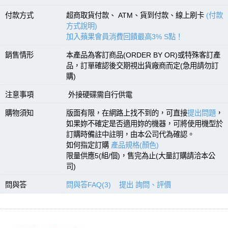
付款方式
超商取貨付款、 ATM、貨到付款、線上刷卡
(付款
方式說明)
加入蘋果會員消費回饋最高3% S點！
銷售情形
本產品為客訂商品(ORDER BY OR)或特殊客訂產
品，訂單確認後交期視出貨廠商而定(急用請勿訂
購)
注意事項
外接硬碟需自行供電
購物須知
版面有限，在網路上找不到的，可直接
提出問題
，
如果妳不確定是否適用妳的機器，可將使用機型於
訂購時備註中註明，由本公司代為確認。
如何指定訂購
產品規格(顏色)
限量供應5(組/個)，售完為止(大量訂購請洽本公
司)
問與答
問與答FAQ(3)
提出 詢問、評價