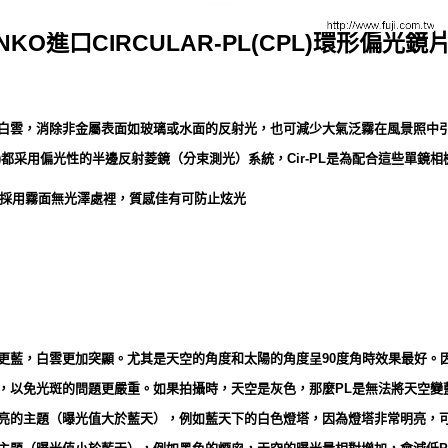
KO進口CIRCULAR-PL(CPL)環形偏光鏡片
出白雲，消除非金屬表面如玻璃或水面的反射光，也可減少大氣泛霧在風景照中
)都采用偏光性的半邊反射菱鏡（分束測光）系統，Cir-PL是為配合這些單鏡
片外框採用霧面無光澤處裡，質感佳有可防止炫光
更藍，白雲更加突顯。尤其是天空的角度和太陽的角度呈90度角時效果最好。
下，以免光斑的問題更嚴重。如果拍攝時，天空是灰色，那麼PL是無法將天空變
明亮的主題（曝光值大於藍天），例如藍天下的白色燈塔，因為燈塔非常明亮，