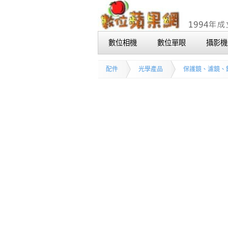
數位相機
數位單眼
攝影機
配件
光學產品
保護鏡、濾鏡、