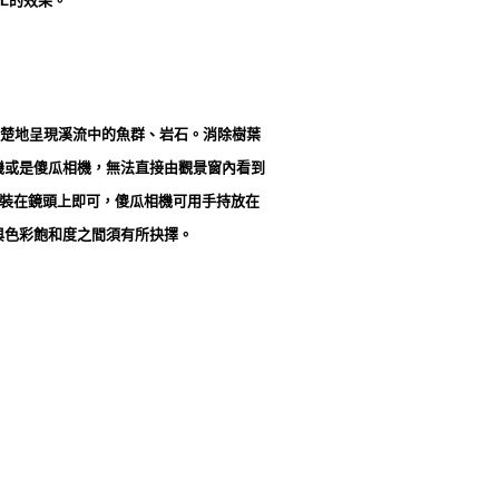
L的效果。
楚地呈現溪流中的魚群、岩石。消除樹葉
機或是傻瓜相機，無法直接由觀景窗內看到
L裝在鏡頭上即可，傻瓜相機可用手持放在
與色彩飽和度之間須有所抉擇。