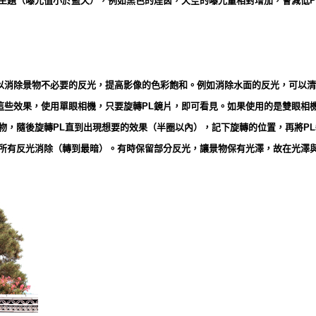
色主題（曝光值小於藍天），例如黑色的煙囪，天空的曝光量相對增加，會減低P
消除景物不必要的反光，提高影像的色彩飽和。例如消除水面的反光，可以清
這些效果，使用單眼相機，只要旋轉PL鏡片，即可看見。如果使用的是雙眼相
物，隨後旋轉PL直到出現想要的效果（半圈以內），記下旋轉的位置，再將P
將所有反光消除（轉到最暗）。有時保留部分反光，讓景物保有光澤，故在光澤