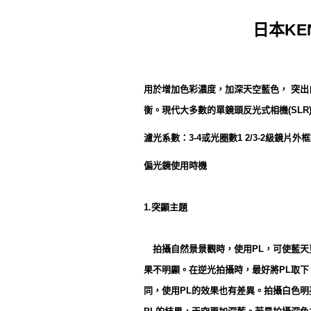
日本KEN
用於增加色彩濃度，加深天空藍色， 突
衡。現代大多數的單鏡頭反光式相機(SLR
濾光系數：3-4或光圈數1 2/3-2級鏡
偏光鏡使用時機
1.突顯主題
拍攝自然景景觀時，使用PL，可使藍天
果不明顯。在逆光拍攝時，最好將PL取
同，使用PL的效果也有差異。拍攝白色