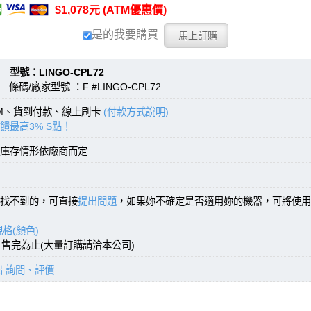
$1,078元 (ATM優惠價)
是的我要購買
：LINGO-CPL72
條碼/廠家型號 ：F #LINGO-CPL72
TM、貨到付款、線上刷卡
(付款方式說明)
饋最高3% S點！
庫存情形依廠商而定
找不到的，可直接
提出問題
，如果妳不確定是否適用妳的機器，可將使用
格(顏色)
)，售完為止(大量訂購請洽本公司)
出 詢問、評價