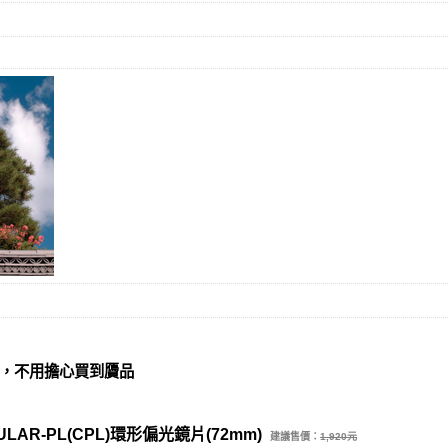
，不用擔心買到贗品
AR-PL(CPL)環形偏光鏡片(72mm)
建議售價：
1,920元