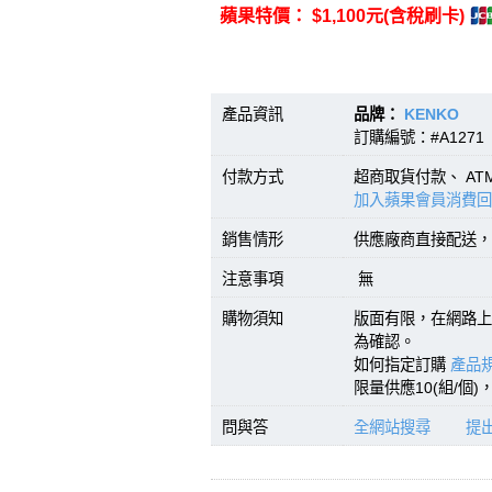
蘋果特價： $1,100元(含稅刷卡)
產品資訊
品牌：
KENKO
型號
訂購編號：#A1271 
付款方式
超商取貨付款、 A
加入蘋果會員消費回
銷售情形
供應廠商直接配送，
注意事項
無
購物須知
版面有限，在網路上
為確認。
如何指定訂購
產品規
限量供應10(組/個
問與答
全網站搜尋
提