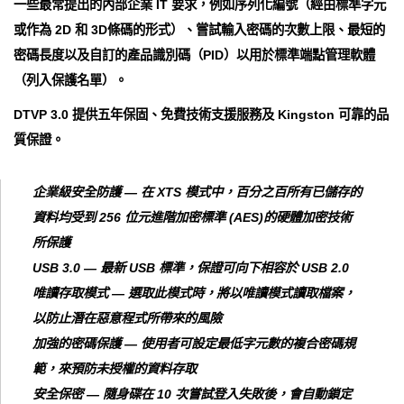
一些最常提出的內部企業 IT 要求，例如序列化編號（經由標準字元
或作為 2D 和 3D條碼的形式）、嘗試輸入密碼的次數上限、最短的
密碼長度以及自訂的產品識別碼（PID）以用於標準端點管理軟體
（列入保護名單）。
DTVP 3.0 提供五年保固、免費技術支援服務及 Kingston 可靠的品
質保證。
企業級安全防護 — 在 XTS 模式中，百分之百所有已儲存的
資料均受到 256 位元進階加密標準 (AES)的硬體加密技術
所保護
USB 3.0 — 最新 USB 標準，保證可向下相容於 USB 2.0
唯讀存取模式 — 選取此模式時，將以唯讀模式讀取檔案，
以防止潛在惡意程式所帶來的風險
加強的密碼保護 — 使用者可設定最低字元數的複合密碼規
範，來預防未授權的資料存取
安全保密 — 隨身碟在 10 次嘗試登入失敗後，會自動鎖定