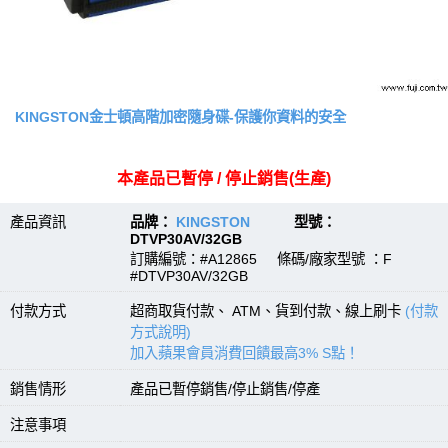
KINGSTON金士頓高階加密隨身碟-保護你資料的安全
本產品已暫停 / 停止銷售(生產)
產品資訊
品牌：
KINGSTON
型號：
DTVP30AV/32GB
訂購編號：#A12865 條碼/廠家型號 ：F
#DTVP30AV/32GB
付款方式
超商取貨付款、 ATM、貨到付款、線上刷卡
(付款
方式說明)
加入蘋果會員消費回饋最高3% S點！
銷售情形
產品已暫停銷售/停止銷售/停產
注意事項