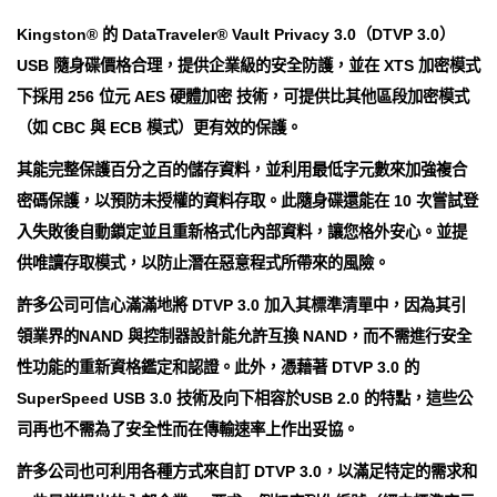
Kingston® 的 DataTraveler® Vault Privacy 3.0（DTVP 3.0）
USB 隨身碟價格合理，提供企業級的安全防護，並在 XTS 加密模式
下採用 256 位元 AES 硬體加密 技術，可提供比其他區段加密模式
（如 CBC 與 ECB 模式）更有效的保護。
其能完整保護百分之百的儲存資料，並利用最低字元數來加強複合
密碼保護，以預防未授權的資料存取。此隨身碟還能在 10 次嘗試登
入失敗後自動鎖定並且重新格式化內部資料，讓您格外安心。並提
供唯讀存取模式，以防止潛在惡意程式所帶來的風險。
許多公司可信心滿滿地將 DTVP 3.0 加入其標準清單中，因為其引
領業界的NAND 與控制器設計能允許互換 NAND，而不需進行安全
性功能的重新資格鑑定和認證。此外，憑藉著 DTVP 3.0 的
SuperSpeed USB 3.0 技術及向下相容於USB 2.0 的特點，這些公
司再也不需為了安全性而在傳輸速率上作出妥協。
許多公司也可利用各種方式來自訂 DTVP 3.0，以滿足特定的需求和