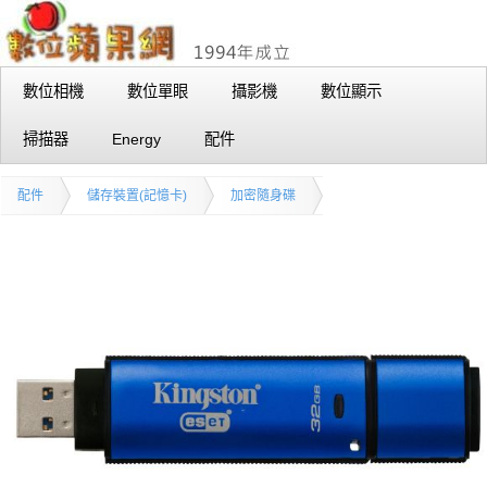
數位相機
數位單眼
攝影機
數位顯示
掃描器
Energy
配件
配件
儲存裝置(記憶卡)
加密隨身碟